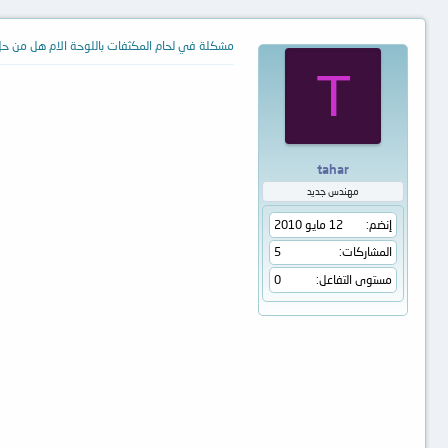
مشكلة في لحام المكثفات باللوحة الام هل من ح
T
tahar
مهندس جديد
إنضم
12 مايو 2010
المشاركات
5
مستوى التفاعل
0