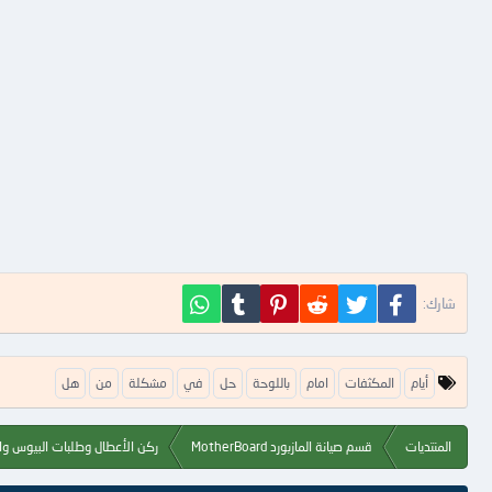
فيسبوك
تويتر
Reddit
Pinterest
Tumblr
WhatsApp
شارك:
ا
أيام
المكثفات
امام
باللوحة
حل
في
مشكلة
من
هل
ل
ك
ل
المنتديات
قسم صيانة المازبورد MotherBoard
ركن الأعطال وطلبات البيوس وال
م
ا