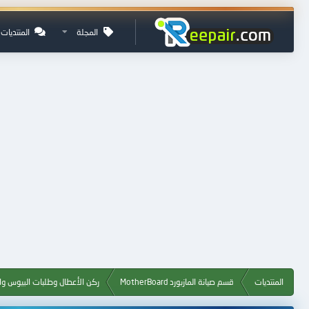
المجلة
المنتديات
المنتديات
قسم صيانة المازبورد MotherBoard
ركن الأعطال وطلبات البيوس وال