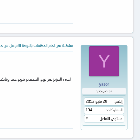
مشكلة في لحام المكثفات باللوحة الام هل من ح
Y
اخى العزيز غير نوع القصدير بنوع جيد وتا
yasor
مهندس جديد
إنضم
29 مايو 2012
المشاركات
134
مستوى التفاعل
2