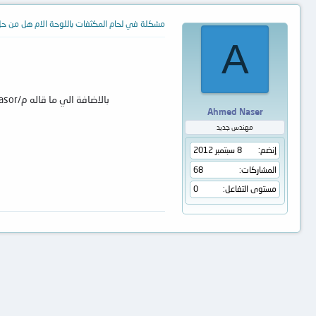
مشكلة في لحام المكثفات باللوحة الام هل من ح
A
بالاضافة الي ما قاله م/yasor جراه الله خيرا .....تأكد تماما من عدم وجود تراكات مقطوعة من داخل الثقوب فهذا مهم جدا واستخدم بعض الفلاكس مع كاويه وقصدير جيدين
Ahmed Naser
مهندس جديد
إنضم
8 سبتمبر 2012
المشاركات
68
مستوى التفاعل
0