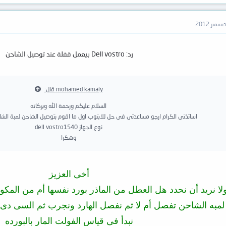
رد: Dell vostro بيعمل قفلة عند توصيل الشاحن
mohamed kamaly قال:
السلام عليكم ورحمة الله وبركاته
اساتذتى الكرام ارجو مساعدتى فى حل للابتوب اول ما اقوم بتوصيل الشاحن لمبة الشا
نوع الجهاز dell vostro1540
وشكرا
أخى العزيز
ولا نريد أن نحدد هل العطل من الماذر بورد نفسها أم من المكون
مبه الشاحن تفصل أم لا ثم نفصل الهارد ونجرب ثم السى دى ثم
نبدأ فى قياس الفولت المار بالبورده