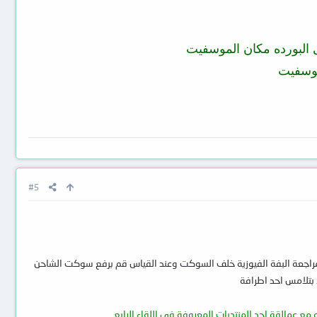
 البورده مكان الموسفيت
موسفيت
#5
اجعة البفة الفيوزية خلف السوكت وعند القياس قم برفع سوكت الشاحن
بتلامس احد اطرافة
 عمالقة احد المنتديات المعروفة فى اللقاء الرابع