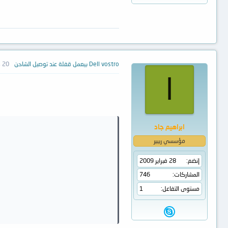
Dell vostro بيعمل قفلة عند توصيل الشاحن
20 ديسمبر 2012
ا
ابراهيم جاد
مؤسسي ريبير
إنضم
28 فبراير 2009
المشاركات
746
مستوى التفاعل
1