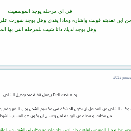
فى اى مرحله يوجد الموسفيت
ن اين تغذيته فولت واشاره وماذا يغذى وهل يوجد شورت على
وهل يوجد لديك داتا شيت للمرحله التى بها ال
رد: Dell vostro بيعمل قفلة عند توصيل الشاحن
وكت الشاحن من المحتمل ان تكون المشكة فى مكسيم الشحن يجب التغير وقم بمر
من مكانه او فصله من البوردة لعل وعسى ان يكون هو المسبب للشرط 
دس عظيم مثل المهندس ابراهيم جاد الذي اجله واحترمه وكان لى الشرف فى لقائه مع