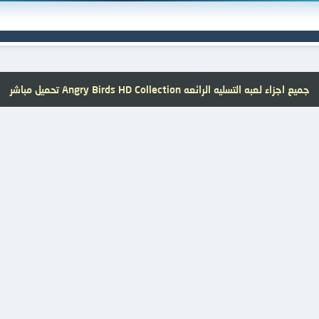
جميع اجزاء لعبه التسليه الرائعه Angry Birds HD Collection تحميل مباشر