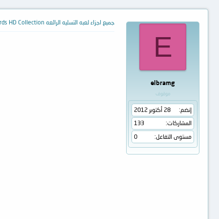
جميع اجزاء لعبه التسليه الرائعه Angry Birds HD Collection تحميل مباشر
E
elbramg
موقوف
إنضم
28 أكتوبر 2012
المشاركات
133
مستوى التفاعل
0