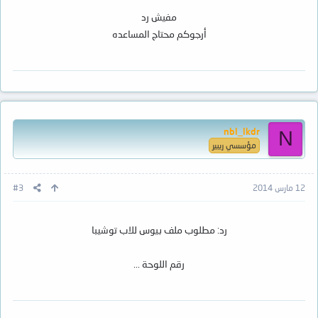
مفيش رد
أرجوكم محتاج المساعده
nbl_lkdr
N
مؤسسي ريبير
12 مارس 2014
#3
رد: مطلوب ملف بيوس للاب توشيبا
رقم اللوحة ...