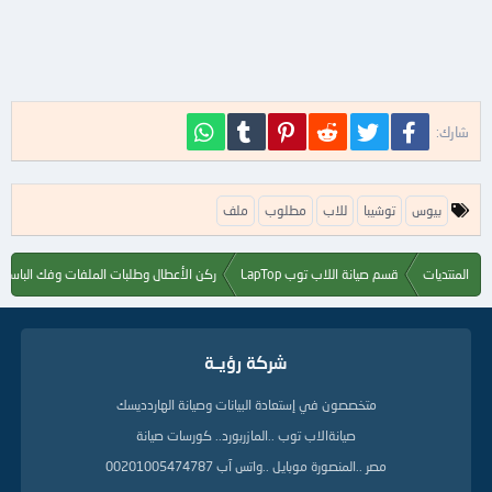
فيسبوك
تويتر
Reddit
Pinterest
Tumblr
WhatsApp
شارك:
ا
بيوس
توشيبا
للاب
مطلوب
ملف
ل
ك
ل
المنتديات
قسم صيانة اللاب توب LapTop
ركن الأعطال وطلبات الملفات وفك الباسور
م
ا
ت
ا
شركة رؤيــة
ل
د
ل
متخصصون في إستعادة البيانات وصيانة الهاردديسك
ي
صيانةالاب توب ..المازربورد.. كورسات صيانة
ل
ة
مصر ..المنصورة موبايل ..واتس آب 00201005474787