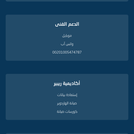
الدعم الفنى
موبايل
واتس آب
00201005474787
أكاديمية ريبير
إستعادة بيانات
صيانة الهاردوير
كورسات صيانة