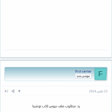
first center
F
مهندس جديد
12 مارس 2014
#2
رد: مطلوب ملف بيوس للاب توشيبا