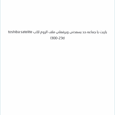
ياريت يا جماعه حد يسعدنى ويرفعلى ملف الروم للاب toshiba satelite
l300-23d​