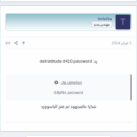
tmtolba
T
مهندس جديد
5 فبراير 2014
#4
رد: dell latitude d410 password
camelion قال:
i18pfiks password
شكرا عالمجهود تم فتح الباسوورد