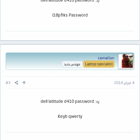
i18pfiks Password
camelion
Laptop specialist
مهندس جديد
4 فبراير 2014
#3
رد: dell latitude d410 password
Keyb qwerty