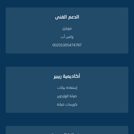
الدعم الفنى
موبايل
واتس آب
00201005474787
أكاديمية ريبير
إستعادة بيانات
صيانة الهاردوير
كورسات صيانة