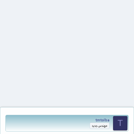
tmtolba
T
مهندس جديد