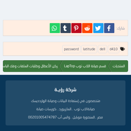
فيسبوك
تويتر
Reddit
Pinterest
Tumblr
WhatsApp
شارك:
ا
password
latitude
dell
d410
ل
ك
ل
المنتديات
قسم صيانة اللاب توب LapTop
ركن الأعطال وطلبات الملفات وفك الباسور
م
ا
ت
ا
شركة رؤيــة
ل
د
ل
متخصصون في إستعادة البيانات وصيانة الهاردديسك
ي
صيانةالاب توب ..المازربورد.. كورسات صيانة
ل
ة
مصر ..المنصورة موبايل ..واتس آب 00201005474787