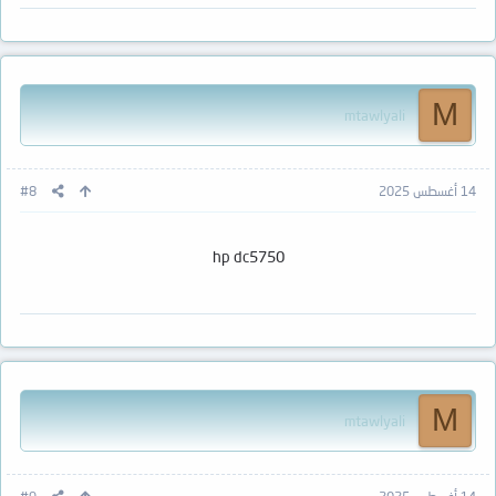
M
mtawlyali
14 أغسطس 2025
#8
hp dc5750
M
mtawlyali