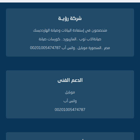
ا
ت
ا
شركة رؤيــة
ل
د
ل
متخصصون في إستعادة البيانات وصيانة الهاردديسك
ي
صيانةالاب توب ..المازربورد.. كورسات صيانة
ل
ة
مصر ..المنصورة موبايل ..واتس آب 00201005474787
الدعم الفنى
موبايل
واتس آب
00201005474787