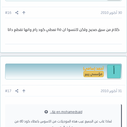
30 أكتوبر 2010
#16
كلام من سبق صحيح ولكن لاتنسوا ان i\o تعطي كود رام وانها تقطع داتا
أحمد (سامي)
أ
مؤسسي ريبير
31 أكتوبر 2010
#17
en.mohamedsaid قال:
لماذا غاب عن الجميع عيب هذه الموديلات من الاسوس باعطاء كود d0 من