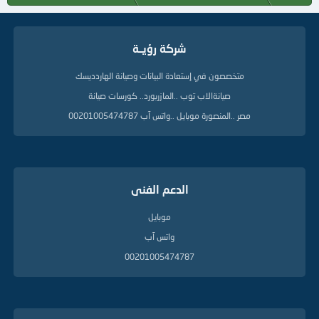
ا
ت
ا
شركة رؤيــة
ل
د
ل
متخصصون في إستعادة البيانات وصيانة الهاردديسك
ي
صيانةالاب توب ..المازربورد.. كورسات صيانة
ل
ة
مصر ..المنصورة موبايل ..واتس آب 00201005474787
الدعم الفنى
موبايل
واتس آب
00201005474787