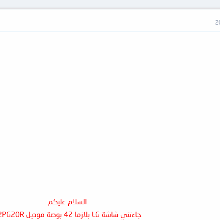
السلام عليكم
جاءتني شاشة LG بلازما 42 بوصة موديل 42PG20R