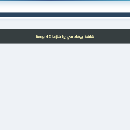
شاشة بيضاء في lg بلازما 42 بوصة