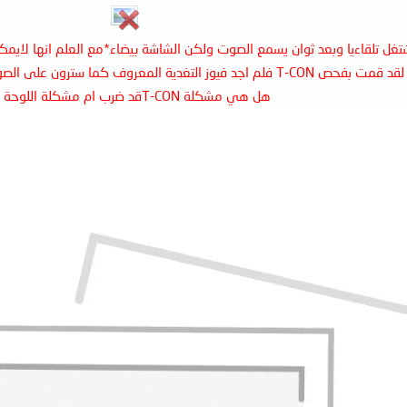
غل تلقاءيا وبعد ثوان يسمع الصوت ولكن الشاشة بيضاء*مع العلم انها لايمكن 
لقد قمت بفحص T-CON فلم اجد فيوز التغدية المعروف كما سترون على الصورة لكن هناك 3v منتشرة فيه
هل هي مشكلة T-CONقد ضرب ام مشكلة اللوحة الام