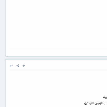
#2
هة
ب الزبون للتوكيل