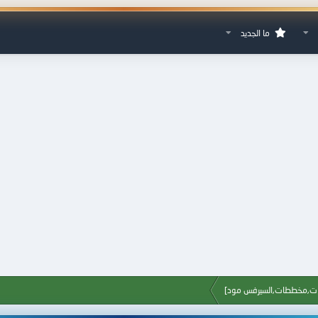
ما الجديد
شات,مخططات,السيرفس مود]