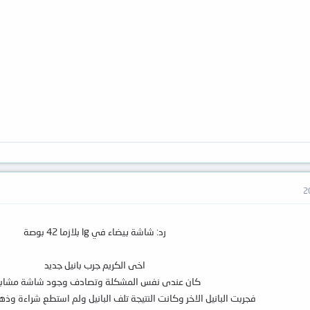
رد: شاشة بيضاء في lg بلازما 42 بوصة
اخى الكريم جرب بانيل جديد
كان عندى نفس المشكلة وتصادف وجود شاشة مشاب
فجربت البانيل الاخر وكانت النتيجة تلف البانيل ولم استطع شراءة وذه