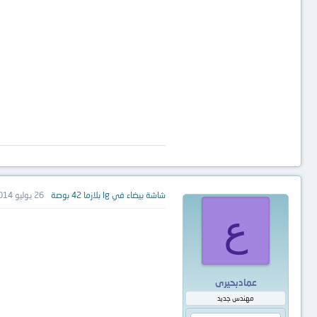
شاشة بيضاء في lg بلازما 42 بوصة
26 يوليو 2014
ع
عمادبحيرى
مهندس جديد