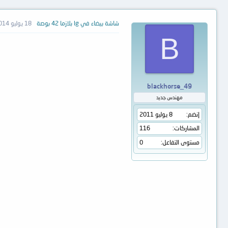
شاشة بيضاء في lg بلازما 42 بوصة
18 يوليو 2014
B
blackhorse_49
مهندس جديد
إنضم
8 يوليو 2011
المشاركات
116
مستوى التفاعل
0