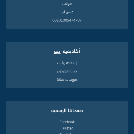
موبايل
واتس آب
00201005474787
أكاديمية ريبير
إستعادة بيانات
صيانة الهاردوير
كورسات صيانة
صفحاتنا الرسمية
Facebook
Twitter