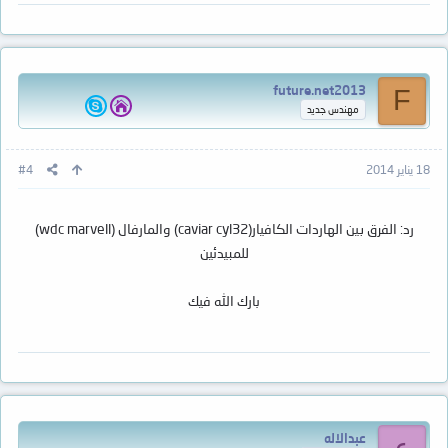
future.net2013
F
مهندس جديد
18 يناير 2014
#4
رد: الفرق بين الهاردات الكافيار(caviar cyl32) والمارفال (wdc marvell)
للمبيدئين
بارك الله فيك
عبدالاله