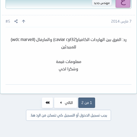
ع
مهندس جديد
7 مارس 2014
#5
رد: الفرق بين الهاردات الكافيار(caviar cyl32) والمارفال (wdc marvell)
للمبيدئين
معلومات قيمة
وشكرا اخي
الاخير
1 من 2
التالي
يجب تسجيل الدخول أو التسجيل كي تتمكن من الرد هنا.