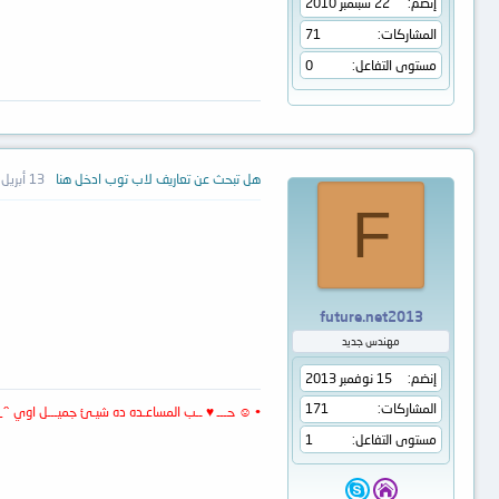
إنضم
22 سبتمبر 2010
المشاركات
71
مستوى التفاعل
0
هل تبحث عن تعاريف لاب توب ادخل هنا
13 أبريل 2014
F
future.net2013
مهندس جديد
إنضم
15 نوفمبر 2013
المشاركات
171
• ☺ حـــ ♥ ــب المساعـده ده شيـئ جميـــل اوي ^_^
مستوى التفاعل
1