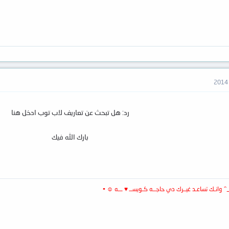
رد: هل تبحث عن تعاريف لاب توب ادخل هنا
بارك الله فيك
 وانـك تساعـد غيــرك دي حاجــه كـويســ ♥ ـــه ☺ •