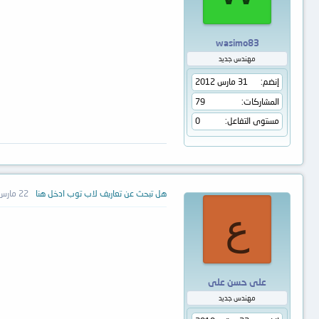
wasimo83
مهندس جديد
إنضم
31 مارس 2012
المشاركات
79
مستوى التفاعل
0
هل تبحث عن تعاريف لاب توب ادخل هنا
22 مارس 2014
ع
على حسن على
مهندس جديد