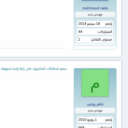
mahmoud reda
مهندس جديد
إنضم
18 سبتمبر 2014
المشاركات
44
مستوى التفاعل
1
جميع مخططات الماذربورد علي رابط واحد لسهوله ا
م
ماهر يونس
مهندس جديد
إنضم
1 يونيو 2010
المشاركات
668