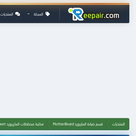
المجلة
المنتديات
المنتديات
قسم صيانة المازبورد MotherBoard
مكتبة مخططات المازربورد Datasheet