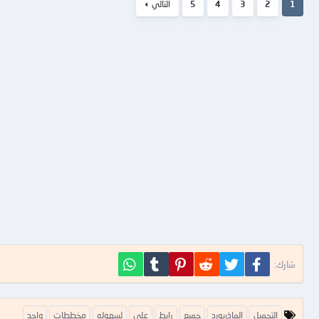
1
2
3
4
5
التالي
فيسبوك
تويتر
Reddit
Pinterest
Tumblr
WhatsApp
شارك:
ا
التحميل
الماذربورد
جميع
رابط
علي
لسهوله
مخططات
واحد