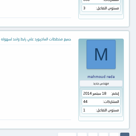
مستوى التفاعل
3
جميع مخططات الماذربورد علي رابط واحد لسهوله ا
M
mahmoud reda
مهندس جديد
إنضم
18 سبتمبر 2014
المشاركات
44
مستوى التفاعل
1