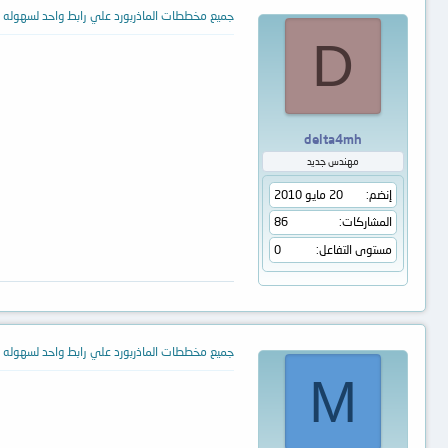
ع
جميع مخططات الماذربورد علي رابط واحد لسهوله ا
ل
D
ا
ت
:
delta4mh
مهندس جديد
إنضم
20 مايو 2010
المشاركات
86
مستوى التفاعل
0
جميع مخططات الماذربورد علي رابط واحد لسهوله ا
M