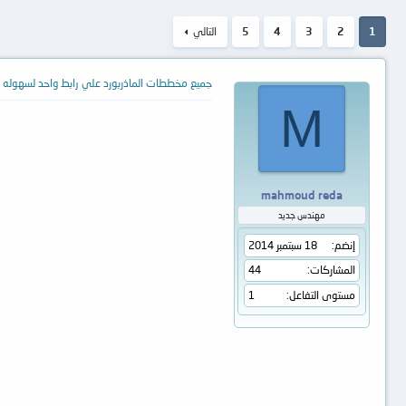
1
2
3
4
5
التالي
جميع مخططات الماذربورد علي رابط واحد لسهوله ا
M
mahmoud reda
مهندس جديد
إنضم
18 سبتمبر 2014
المشاركات
44
مستوى التفاعل
1