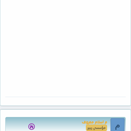
م اسلام معروف
م
مؤسسي ريبير