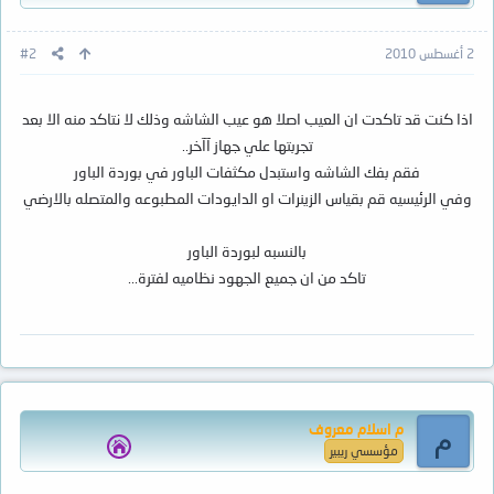
2 أغسطس 2010
#2
اذا كنت قد تاكدت ان العيب اصلا هو عيب الشاشه وذلك لا نتاكد منه الا بعد
تجربتها علي جهاز آآخر..
فقم بفك الشاشه واستبدل مكثفات الباور في بوردة الباور
وفي الرئيسيه قم بقياس الزينرات او الدايودات المطبوعه والمتصله بالارضي
بالنسبه لبوردة الباور
تاكد من ان جميع الجهود نظاميه لفترة...
م اسلام معروف
م
مؤسسي ريبير