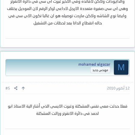
والدايودات ولاكن لافائده وفى الاخير غيرت اى سى فى دائرة الانفرتر
وهى اى سى صغيرة متعددة الارجل لاداعى لزكر الرقم لان الموديل يختلف
وايضا نوع الشاشه ولاكن ماردت توصيله هو ان غالبا تكون الاى سى فى
حاله انقطاع الداتا بعد لحظات من التشغيل
mohamed elgazar
M
مهندس جديد
12 أكتوبر 2010
#5
فعلا حدثت معى نفس المشكلة وغيرت الايسى الذى أشار الية الاستاذ ابو
احمد فى دائرة الانفرتر وزالت المشكلة