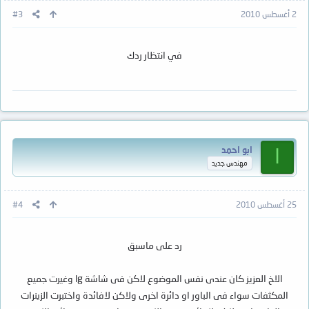
2 أغسطس 2010
#3
في انتظار ردك
ابو احمد
ا
مهندس جديد
25 أغسطس 2010
#4
رد على ماسبق
الاخ العزيز كان عندى نفس الموضوع لاكن فى شاشة lg وغيرت جميع
المكثفات سواء فى الباور او دائرة اخرى ولاكن لافائدة واختبرت الزينرات