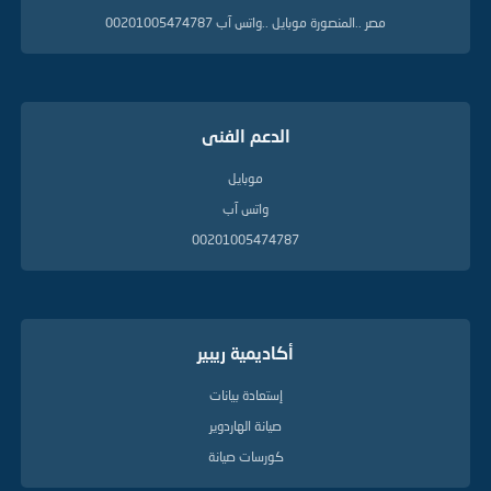
ة
مصر ..المنصورة موبايل ..واتس آب 00201005474787
الدعم الفنى
موبايل
واتس آب
00201005474787
أكاديمية ريبير
إستعادة بيانات
صيانة الهاردوير
كورسات صيانة