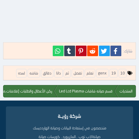
فيسبوك
تويتر
Reddit
Pinterest
Tumblr
WhatsApp
شارك:
ا
10
19
genx
تعلم
تفصل
ثم
داتا
دقائق
شاشه
لمده
ل
ك
ل
المنتديات
قسم صيانه شاشات Led Lcd Plasma
ركن الأعطال والطلبات [فلاشات,مخ
م
ا
ت
ا
شركة رؤيــة
ل
د
ل
متخصصون في إستعادة البيانات وصيانة الهاردديسك
ي
صيانةالاب توب ..المازربورد.. كورسات صيانة
ل