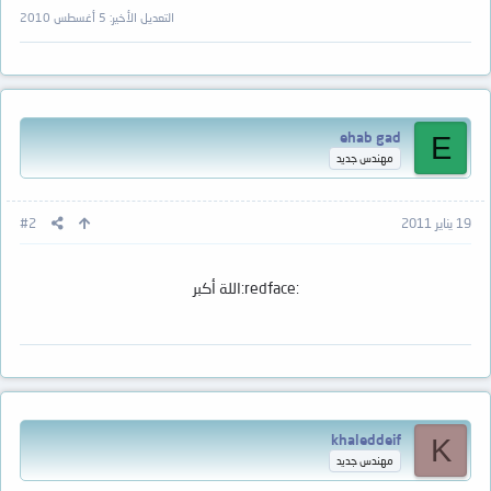
التعديل الأخير:
5 أغسطس 2010
ehab gad
E
مهندس جديد
19 يناير 2011
#2
:redface:اللة أكبر
khaleddeif
K
مهندس جديد