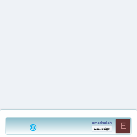
emadsaleh
E
مهندس جديد