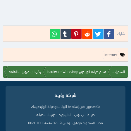
فيسبوك
تويتر
Reddit
Pinterest
Tumblr
WhatsApp
شارك:
ا
internet
ل
ك
ل
المنتديات
قسم صيانة الهاردوير hardware Workshop
ركن الإلكترونيات العامة
م
ا
ت
ا
شركة رؤيــة
ل
د
ل
متخصصون في إستعادة البيانات وصيانة الهاردديسك
ي
صيانةالاب توب ..المازربورد.. كورسات صيانة
ل
ة
مصر ..المنصورة موبايل ..واتس آب 00201005474787