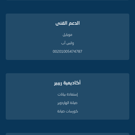
الدعم الفنى
موبايل
واتس آب
00201005474787
أكاديمية ريبير
إستعادة بيانات
صيانة الهاردوير
كورسات صيانة