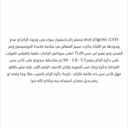
asus p5gcmx /1333 بتصفر رام باستمرار سواء فى وجود الرام او عدم
وجودها تم التاكد بكارت تيستر المعالج من سلامة قاعدة البروسيسور وتم
الشحن وتم تغيير اى سى 7120 اعلى سوكتين الرامات طبعا بالقياس الفولت
على دائرة الرام سليم 3.3 - 1.8 - .94 تم ملاحظة سخونة على الاى سى
المحاط بدائرة زرقاء فى الصورة ولكن للاسف الرقم اللى عليه مش ظاهر
فهل للاى سى ده علاقة بالرام - كربط دائرة الرام بالشيب مثلا وما رقمه او
رقم بديل ممكن استبدله بيه جزاكم الله خيرا