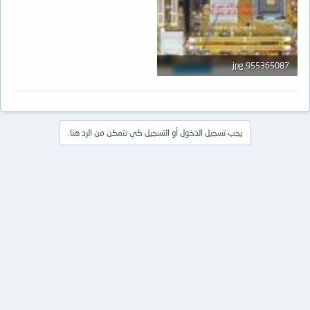
955365087.jpg
100.2 KB · المشاهدات: 21
يجب تسجيل الدخول أو التسجيل كي تتمكن من الرد هنا.