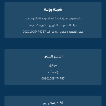
ت
ا
شركة رؤيــة
ل
د
ل
متخصصون في إستعادة البيانات وصيانة الهاردديسك
ي
صيانةالاب توب ..المازربورد.. كورسات صيانة
ل
ة
مصر ..المنصورة موبايل ..واتس آب 00201005474787
الدعم الفنى
موبايل
واتس آب
00201005474787
أكاديمية ريبير