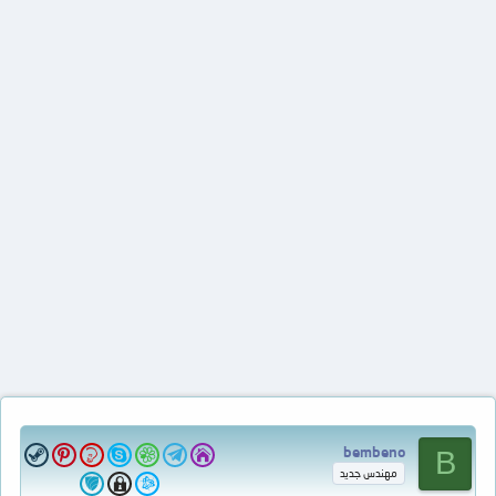
bembeno
B
مهندس جديد