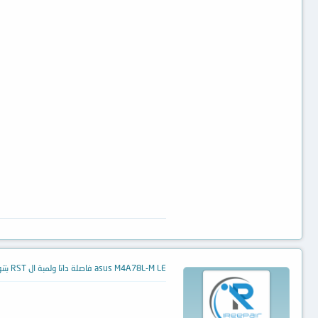
asus M4A78L-M LE فاصلة داتا ولمبة ال RST بتنور وتطفى باستمرار