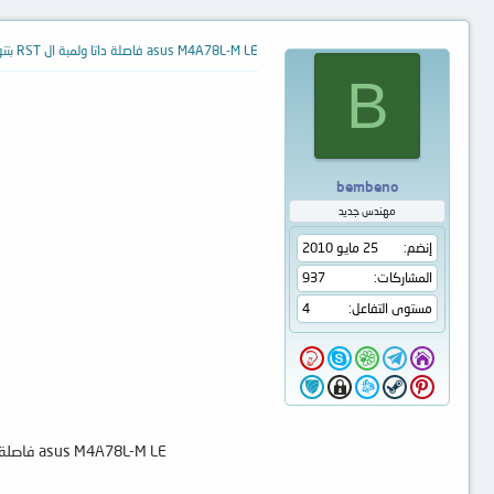
asus M4A78L-M LE فاصلة داتا ولمبة ال RST بتنور وتطفى باستمرار
B
bembeno
مهندس جديد
إنضم
25 مايو 2010
المشاركات
937
مستوى التفاعل
4
asus M4A78L-M LE فاصلة داتا ولمبة ال RST بتنور وتطفى باستمرار - تم رفع فولت البروسيسور 0.80 وفولت الرام 1.8 واطراف الرام 0.93 - وتمش شحن البيوس ولا جديد