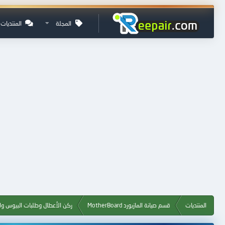
المجلة
المنتديات
المنتديات
قسم صيانة المازبورد MotherBoard
ركن الأعطال وطلبات البيوس وال