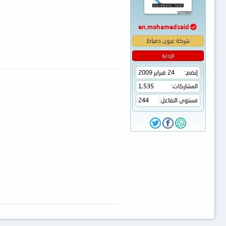
en.mohamedsaid
شركة عيون دمياط
الإدارة
إنضم
24 فبراير 2009
المشاركات
1,535
مستوى التفاعل
244