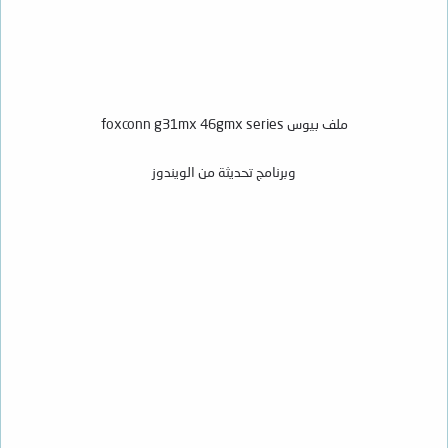
ملف بيوس foxconn g31mx 46gmx series
وبرنامج تحديثة من الويندوز