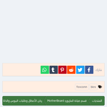
فيسبوك
تويتر
Reddit
Pinterest
Tumblr
WhatsApp
شارك:
ا
foxconn
bios
ل
ك
ل
المنتديات
قسم صيانة المازبورد MotherBoard
ركن الأعطال وطلبات البيوس والداتا ش
م