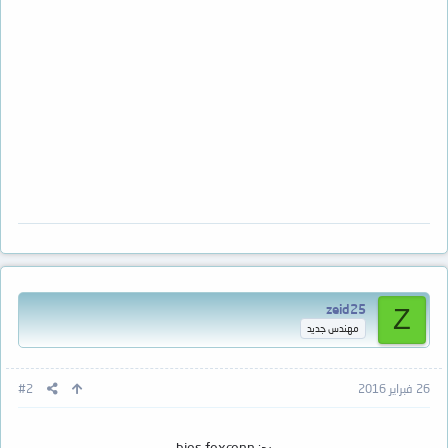
zeid25
Z
مهندس جديد
26 فبراير 2016
#2
رد: bios foxconn