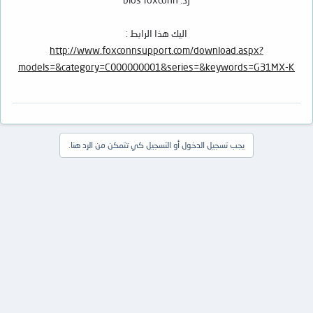
اليك هذا الرابط :
http://www.foxconnsupport.com/download.aspx?
models=&category=C000000001&series=&keywords=G31MX-K
يجب تسجيل الدخول أو التسجيل كي تتمكن من الرد هنا.