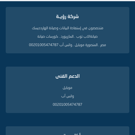
ا
ت
ا
شركة رؤيــة
ل
د
ل
متخصصون في إستعادة البيانات وصيانة الهاردديسك
ي
صيانةالاب توب ..المازربورد.. كورسات صيانة
ل
ة
مصر ..المنصورة موبايل ..واتس آب 00201005474787
الدعم الفنى
موبايل
واتس آب
00201005474787