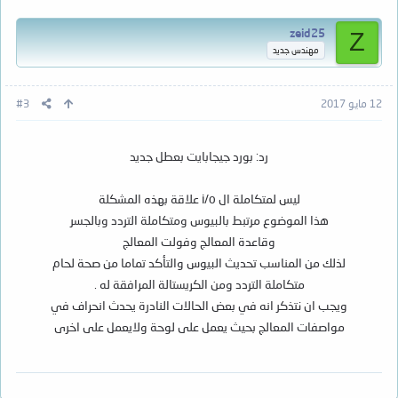
zeid25
Z
مهندس جديد
12 مايو 2017
#3
رد: بورد جيجابايت بعطل جديد
ليس لمتكاملة ال i/o علاقة بهذه المشكلة
هذا الموضوع مرتبط بالبيوس ومتكاملة التردد وبالجسر
وقاعدة المعالج وفولت المعالج
لذلك من المناسب تحديث البيوس والتأكد تماما من صحة لحام
متكاملة التردد ومن الكريستالة المرافقة له .
ويجب ان نتذكر انه في بعض الحالات النادرة يحدث انحراف في
مواصفات المعالج بحيث يعمل على لوحة ولايعمل على اخرى