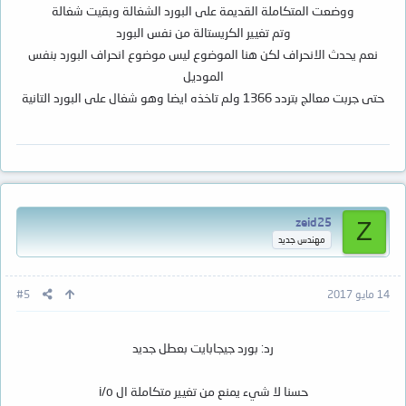
ووضعت المتكاملة القديمة على البورد الشغالة وبقيت شغالة
وتم تغيير الكريستالة من نفس البورد
نعم يحدث الانحراف لكن هنا الموضوع ليس موضوع انحراف البورد بنفس
الموديل
حتى جربت معالج بتردد 1366 ولم تاخذه ايضا وهو شغال على البورد التانية
zeid25
Z
مهندس جديد
14 مايو 2017
#5
رد: بورد جيجابايت بعطل جديد
حسنا لا شيء يمنع من تغيير متكاملة ال i/o