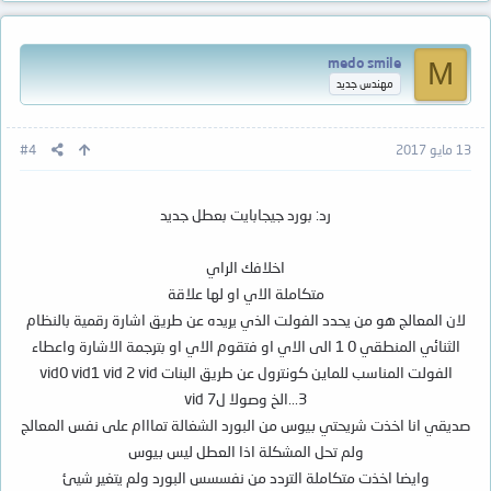
medo smile
M
مهندس جديد
13 مايو 2017
#4
رد: بورد جيجابايت بعطل جديد
اخلافك الراي
متكاملة الاي او لها علاقة
لان المعالج هو من يحدد الفولت الذي يريده عن طريق اشارة رقمية بالنظام
الثنائي المنطقي 0 1 الى الاي او فتقوم الاي او بترجمة الاشارة واعطاء
الفولت المناسب للماين كونترول عن طريق البنات vid0 vid1 vid 2 vid
3...الخ وصولا لvid 7
صديقي انا اخذت شريحتي بيوس من البورد الشغالة تمااام على نفس المعالج
ولم تحل المشكلة اذا العطل ليس بيوس
وايضا اخذت متكاملة التردد من نفسسس البورد ولم يتغير شيئ