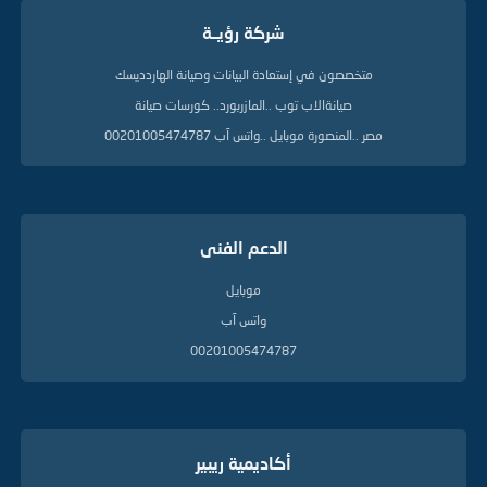
ا
شركة رؤيــة
ل
د
ل
متخصصون في إستعادة البيانات وصيانة الهاردديسك
ي
صيانةالاب توب ..المازربورد.. كورسات صيانة
ل
ة
مصر ..المنصورة موبايل ..واتس آب 00201005474787
الدعم الفنى
موبايل
واتس آب
00201005474787
أكاديمية ريبير