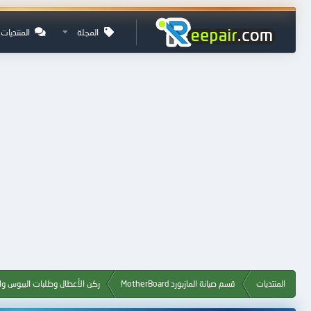
المجلة
المنتديات
المنتديات
قسم صيانة المازبورد MotherBoard
ركن الأعطال وطلبات البيوس وال