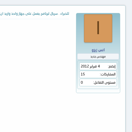
للخبراء . سريال لبرنامج يعمل على جهاز واحد واريد ان
ا
انس زيزو
مهندس جديد
إنضم
4 فبراير 2012
المشاركات
15
مستوى التفاعل
0