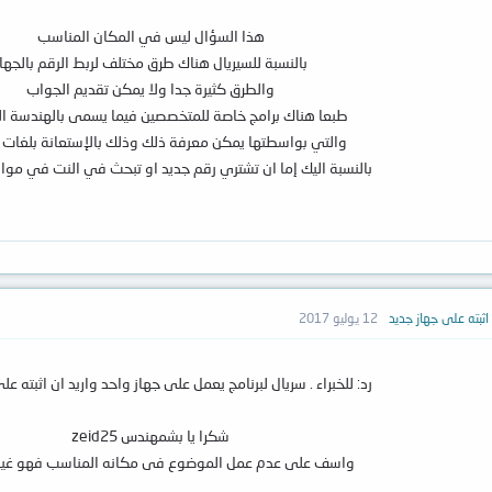
هذا السؤال ليس في المكان المناسب
بالنسبة للسيريال هناك طرق مختلف لربط الرقم بالجهاز
والطرق كثيرة جدا ولا يمكن تقديم الجواب
طبعا هناك برامج خاصة للمتخصصين فيما يسمى بالهندسة ا
والتي بواسطتها يمكن معرفة ذلك وذلك بالإستعانة بلغات ا
بالنسبة اليك إما ان تشتري رقم جديد او تبحث في النت في مواق
 اثبته على جهاز جديد
12 يوليو 2017
رد: للخبراء . سريال لبرنامج يعمل على جهاز واحد واريد ان اثبته ع
شكرا يا بشمهندس zeid25
واسف على عدم عمل الموضوع فى مكانه المناسب فهو غي