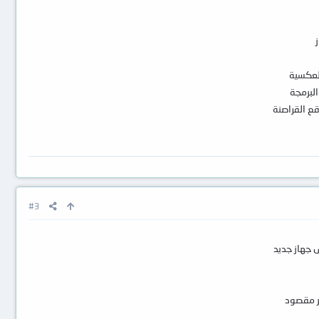
لعكسية
لبرمجة
ع القراصنة
#3
لى جهاز جديد
ر مقصود