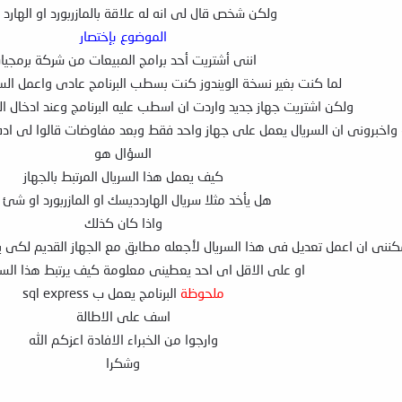
ولكن شخص قال لى انه له علاقة بالمازربورد او الهارد
الموضوع بإختصار
اننى أشتريت أحد برامج المبيعات من شركة برمجيا
لما كنت بغير نسخة الويندوز كنت بسطب البرنامج عادى واعمل الس
ولكن اشتريت جهاز جديد واردت ان اسطب عليه البرنامج وعند ادخال ا
واخبرونى ان السريال يعمل على جهاز واحد فقط وبعد مفاوضات قالوا لى ادفع
السؤال هو
كيف يعمل هذا السريال المرتبط بالجهاز
هل يأخد مثلا سريال الهاردديسك او المازربورد او شئ أ
واذا كان كذلك
ننى ان اعمل تعديل فى هذا السريال لأجعله مطابق مع الجهاز القديم لكى يعمل
او على الاقل اى احد يعطينى معلومة كيف يرتبط هذا السري
ملحوظة
البرنامج يعمل ب sql express
اسف على الاطالة
وارجوا من الخبراء الافادة اعزكم الله
وشكرا​