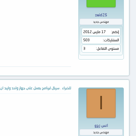
zeid25
مهندس جديد
إنضم
17 مارس 2012
المشاركات
503
مستوى التفاعل
3
للخبراء . سريال لبرنامج يعمل على جهاز واحد واريد ان
ا
انس زيزو
مهندس جديد