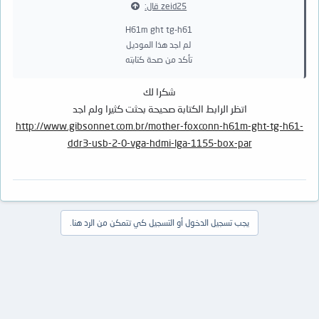
zeid25 قال:
H61m ght tg-h61
لم اجد هذا الموديل
تأكد من صحة كتابته
شكرا لك
اتظر الرابط الكتابة صحيحة بحثت كثيرا ولم اجد
http://www.gibsonnet.com.br/mother-foxconn-h61m-ght-tg-h61-
ddr3-usb-2-0-vga-hdmi-lga-1155-box-par
يجب تسجيل الدخول أو التسجيل كي تتمكن من الرد هنا.