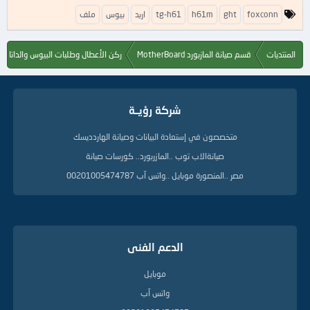
ا
foxconn
ght
h61m
tg-h61
اريد
بيوس
ملف
ل
ك
ل
المنتديات
قسم صيانة المازبورد MotherBoard
ركن الأعطال وطلبات البيوس والداتا ش
م
ا
ت
ا
شركة رؤيــة
ل
د
ل
متخصصون في إستعادة البيانات وصيانة الهاردديسك
ي
صيانةالاب توب ..المازربورد.. كورسات صيانة
ل
ة
مصر ..المنصورة موبايل ..واتس آب 00201005474787
الدعم الفنى
موبايل
واتس آب