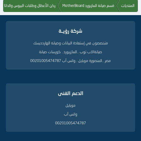
ا
المنتديات
قسم صيانة المازبورد MotherBoard
ركن الأعطال وطلبات البيوس والداتا ش
ت
ا
ل
د
شركة رؤيــة
ل
ي
متخصصون في إستعادة البيانات وصيانة الهاردديسك
ل
ة
صيانةالاب توب ..المازربورد.. كورسات صيانة
مصر ..المنصورة موبايل ..واتس آب 00201005474787
الدعم الفنى
موبايل
واتس آب
00201005474787