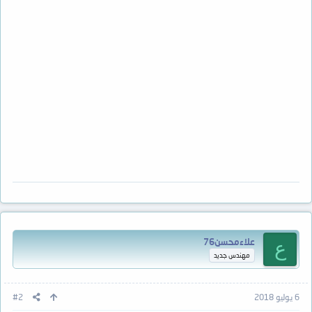
علاءمحسن76
ع
مهندس جديد
6 يوليو 2018
#2