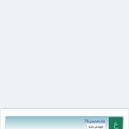
علاءمحسن76
ع
مهندس جديد