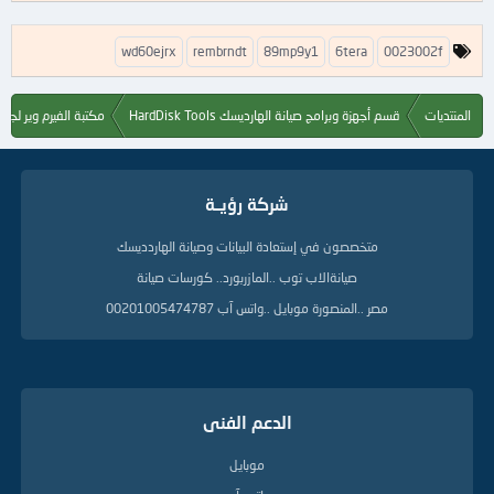
ا
wd60ejrx
rembrndt
89mp9y1
6tera
0023002f
ل
ك
ل
المنتديات
قسم أجهزة وبرامج صيانة الهارديسك HardDisk Tools
مكتبة الفيرم وير لجم
م
ا
ت
ا
شركة رؤيــة
ل
د
ل
متخصصون في إستعادة البيانات وصيانة الهاردديسك
ي
صيانةالاب توب ..المازربورد.. كورسات صيانة
ل
ة
مصر ..المنصورة موبايل ..واتس آب 00201005474787
الدعم الفنى
موبايل