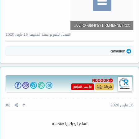
6TERA WD60EJRX-89MP9Y1 REMBRNDT.txt
47 بايت · المشاهدات: 1
التعديل الأخير بواسطة المشرف:
16 مارس 2020
ا
camelion
ل
ت
ف
ا
ع
NOOOOR
ل
ا
شركة رؤية
مؤسس الموقع
ت
:
16 مارس 2020
#2
تسلم ايديك يا هندسه