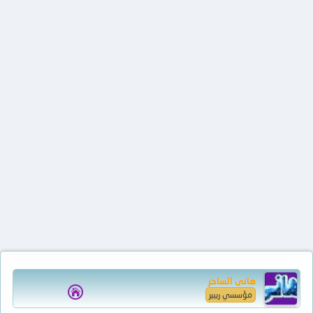
هانى الساحر
مؤسسي ريبير