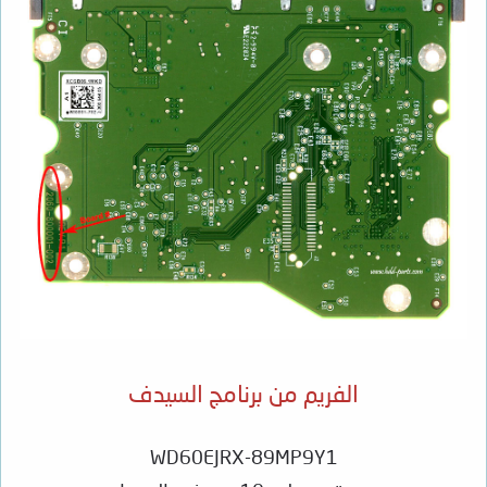
الفريم من برنامج السيدف
WD60EJRX-89MP9Y1