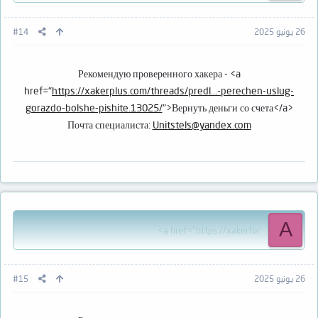
26 يونيو 2025
#14
Рекомендую проверенного хакера - <a
href="
https://xakerplus.com/threads/predl...-perechen-uslug-
gorazdo-bolshe-pishite.13025/
">Вернуть деньги со счета</a>
Почта специалиста:
Unitstels@yandex.com
A
<a href="https://xakerfor
26 يونيو 2025
#15