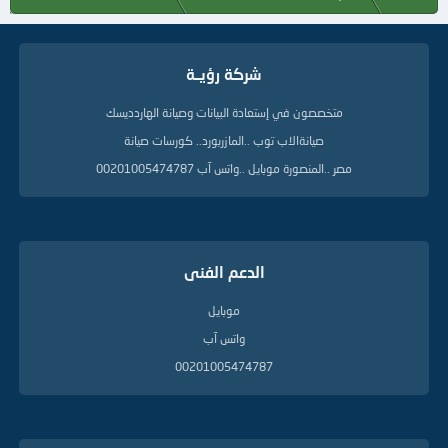
م
ا
ت
ا
شركة رؤيــة
ل
د
ل
متخصصون في إستعادة البيانات وصيانة الهاردديسك
ي
صيانةالاب توب ..المازربورد.. كورسات صيانة
ل
ة
مصر ..المنصورة موبايل ..واتس آب 00201005474787
الدعم الفنى
موبايل
واتس آب
00201005474787