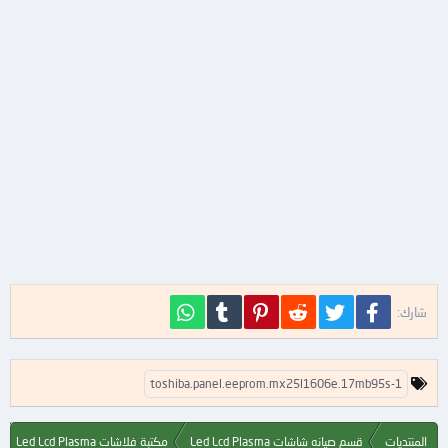
فيسبوك
تويتر
Reddit
Pinterest
Tumblr
WhatsApp
شارك:
ا
toshiba.panel.eeprom.mx25l1606e.17mb95s-1
ل
ك
ل
المنتديات
قسم صيانه شاشات Led Lcd Plasma
مكتبة فلاشات Led Lcd Plasma