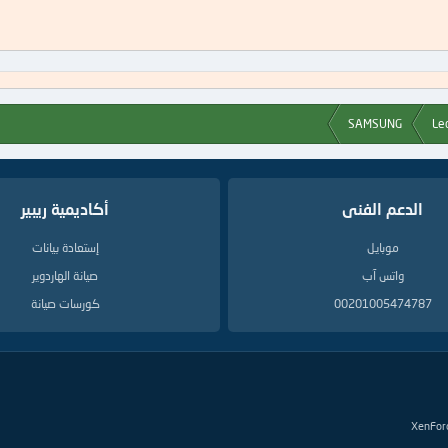
SAMSUNG
الدعم الفنى
أكاديمية ريبير
موبايل
إستعادة بيانات
واتس آب
صيانة الهاردوير
00201005474787
كورسات صيانة
XenFor