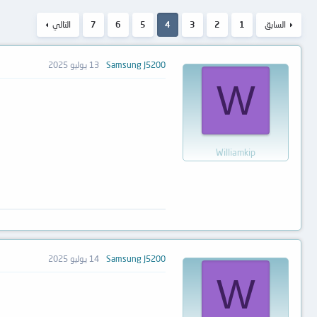
السابق
1
2
3
4
5
6
7
التالي
Samsung J5200
13 يوليو 2025
W
Williamkip
Samsung J5200
14 يوليو 2025
W