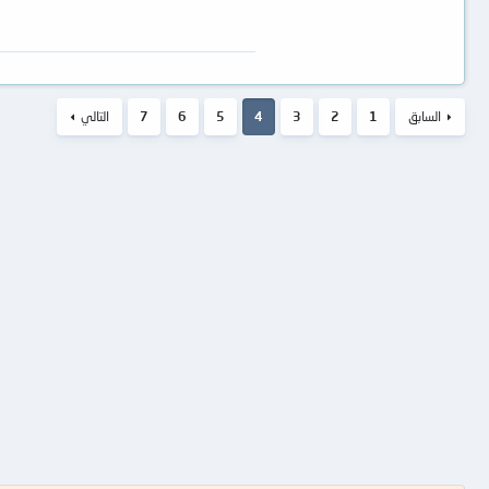
السابق
1
2
3
4
5
6
7
التالي