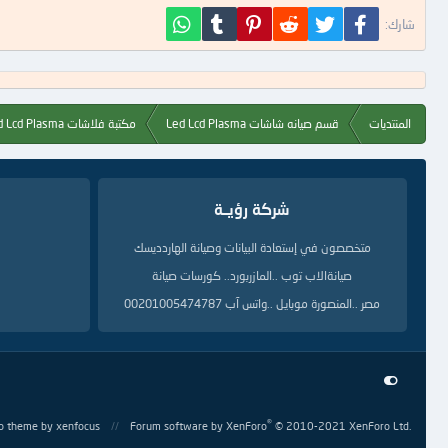
فيسبوك
تويتر
Reddit
Pinterest
Tumblr
WhatsApp
شارك:
المنتديات
قسم صيانه شاشات Led Lcd Plasma
مكتبة فلاشات Led Lcd Plasma
شركة رؤيــة
متخصصون في إستعادة البيانات وصيانة الهاردديسك
صيانةالاب توب ..المازربورد.. كورسات صيانة
مصر ..المنصورة موبايل ..واتس آب 00201005474787
®
o theme
by xenfocus
Forum software by XenForo
© 2010-2021 XenForo Ltd.