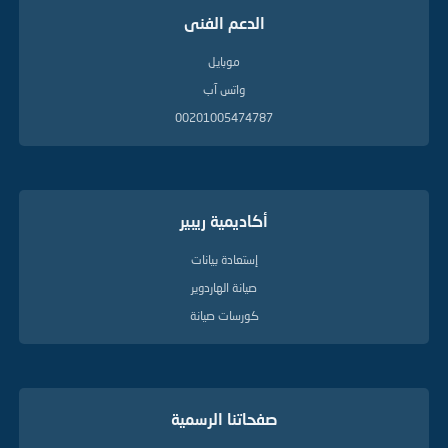
الدعم الفنى
موبايل
واتس آب
00201005474787
أكاديمية ريبير
إستعادة بيانات
صيانة الهاردوير
كورسات صيانة
صفحاتنا الرسمية