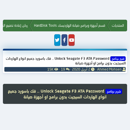
المنتديات
قسم أجهزة وبرامج صيانة الهارديسك HardDisk Tools
ركن إعادة تصنيع الهاردديسك
Unlock Seagate F3 ATA Password .. فك باسورد جميع انواع الهاردات
شرح برنامج
السيجيت بدون برامج او أجهزة صيانة
ب
ت
ا
ا
Ahmed Mohsen
2 أبريل 2020
19
15K
ا
ا
ل
ل
د
ر
ر
م
ئ
ي
د
ش
ا
خ
و
ا
Unlock Seagate F3 ATA Password .. فك باسورد جميع
شرح برنامج
ل
ا
د
ه
انواع الهاردات السيجيت بدون برامج او أجهزة صيانة
م
ل
د
و
ب
ا
ض
د
ت
و
ء
ع