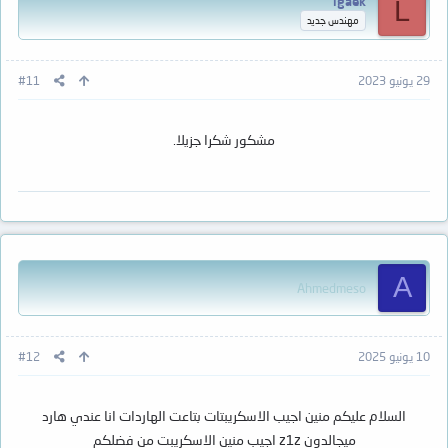
lgaek
L
مهندس جديد
29 يونيو 2023
#11
مشكور شكرا جزيلا.
A
Ahmedmeso
10 يونيو 2025
#12
السلام عليكم منين اجيب الاسكريبتات بتاعت الهاردات انا عندي هارد
ميجالدون z1z اجيب منين الاسكريبت من فضلكم