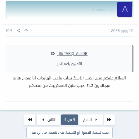
A
Ahmedmeso
10 يونيو 2025
#15
TARIQ_ALKDR قال:
الله ينور ياعم الحج
السلام عليكم منين اجيب الاسكريبتات بتاعت الهاردات انا عندي هارد
ميجالدون z1z اجيب منين الاسكريبت من فضلكم
الأول
الاخير
السابق
3 من 4
التالي
يجب تسجيل الدخول أو التسجيل كي تتمكن من الرد هنا.