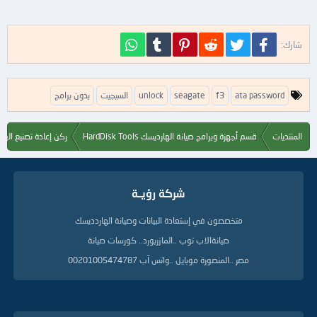
فيسبوك
تويتر
Reddit
Pinterest
Tumblr
WhatsApp
شارك:
ا
ata password
f3
seagate
unlock
السيجيت
بدون برامج
ل
ك
ل
المنتديات
قسم أجهزة وبرامج صيانة الهارديسك HardDisk Tools
ركن إعادة تصنيع الهاردديسك
م
ا
ت
ا
شركة رؤيــة
ل
د
ل
متخصصون في إستعادة البيانات وصيانة الهاردديسك
ي
صيانةالاب توب ..المازربورد.. كورسات صيانة
ل
ة
مصر ..المنصورة موبايل ..واتس آب 00201005474787