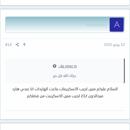
A
Ahmedmeso
10 يونيو 2025
#14
omer m قال:
جزاك الله كل خير
السلام عليكم منين اجيب الاسكريبتات بتاعت الهاردات انا عندي هارد
ميجالدون z1z اجيب منين الاسكريبت من فضلكم