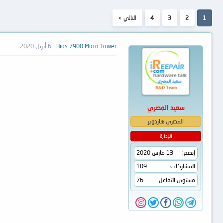
1
2
3
4
التالي
Bios 7900 Micro Tower
6 أبريل 2020
سعيد المصري
المصري هاردوير
الإدارة
إنضم
13 مارس 2020
المشاركات
109
مستوى التفاعل
76