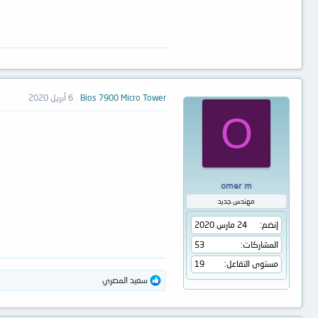
Bios 7900 Micro Tower
6 أبريل 2020
O
omer m
مهندس جديد
إنضم
24 مارس 2020
المشاركات
53
مستوى التفاعل
19
ا
سعيد المصري
ل
ت
ف