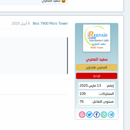
ا
سعيد المصري
ل
ت
ف
ا
ع
Bios 7900 Micro Tower
6 أبريل 2020
ل
ا
ت
:
سعيد المصري
المصري هاردوير
الإدارة
إنضم
13 مارس 2020
المشاركات
109
مستوى التفاعل
76