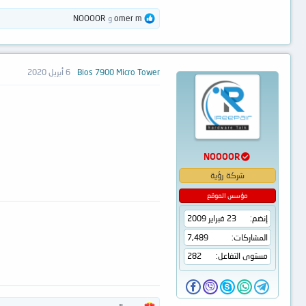
ا
omer m
و
NOOOOR
ل
ت
ف
ا
ع
Bios 7900 Micro Tower
6 أبريل 2020
ل
ا
ت
:
NOOOOR
شركة رؤية
مؤسس الموقع
إنضم
23 فبراير 2009
المشاركات
7,489
مستوى التفاعل
282