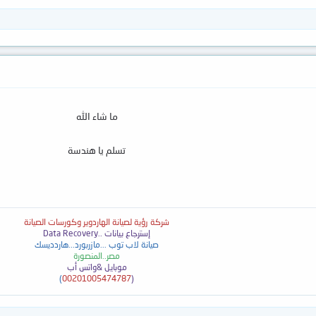
ما شاء الله
تسلم يا هندسة
شركة رؤية لصيانة الهاردوير وكورسات الصيانة
إسترجاع بيانات ..
Data Recovery
صيانة لاب توب ...مازربورد...هاردديسك
مصر..المنصورة
موبايل &واتس أب
)
00201005474787
(