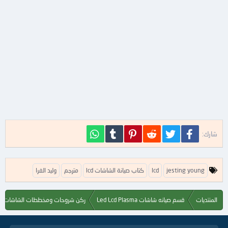
فيسبوك
تويتر
Reddit
Pinterest
Tumblr
WhatsApp
شارك:
ا
jesting young
lcd
كتاب صيانة الشاشات lcd
مترجم
وليد الفرا
ل
ك
ل
المنتديات
قسم صيانه شاشات Led Lcd Plasma
ركن شروحات ومخططات الشاشات
م
ا
ت