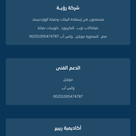
ا
شركة رؤيــة
ل
د
ل
متخصصون في إستعادة البيانات وصيانة الهاردديسك
ي
صيانةالاب توب ..المازربورد.. كورسات صيانة
ل
ة
مصر ..المنصورة موبايل ..واتس آب 00201005474787
الدعم الفنى
موبايل
واتس آب
00201005474787
أكاديمية ريبير