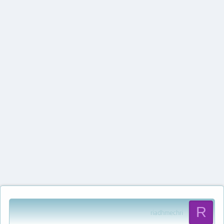
R
riadhmechri