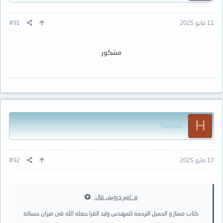
11 مايو 2025
#91
مشكور
H
hadooo
17 مايو 2025
#92
م :امير درويش قال:
كتاب ممتاز و الجميل الترجمه للمهندس وليد الفرا جعله الله فى ميزان حسناته