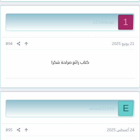
1
1234Haider
21 يونيو 2025
#94
كتاب رائع صراحة شكرا
E
emad201099
24 أغسطس 2025
#95