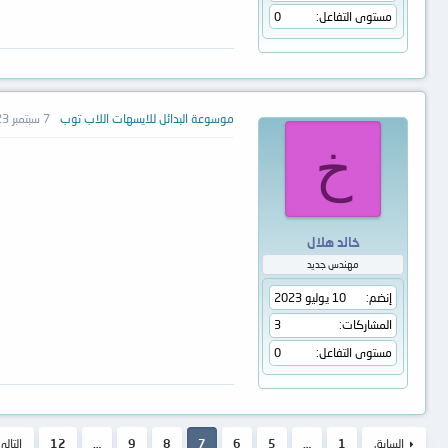
مستوى التفاعل
0
موسوعة البدائل للايسهات اللاب توب
7 سبتمبر 2023
خ
خالد هلال
مهندس جديد
إنضم
10 يوليو 2023
المشاركات
3
مستوى التفاعل
0
السابق
1
…
5
6
7
8
9
…
12
التالي