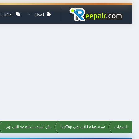
المجلة
المنتديات
المنتديات
قسم صيانة اللاب توب LapTop
ركن الشروحات العامة للاب توب