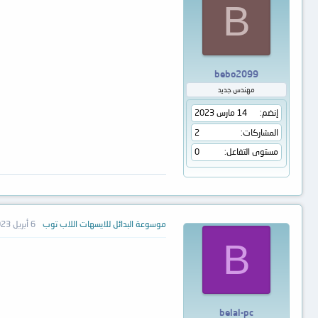
B
bebo2099
مهندس جديد
إنضم
14 مارس 2023
المشاركات
2
مستوى التفاعل
0
موسوعة البدائل للايسهات اللاب توب
6 أبريل 2023
B
belal-pc