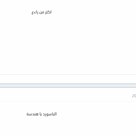
اكثر من راءع
الباسورد
يا هندسة