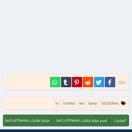
فيسبوك
تويتر
Reddit
Pinterest
Tumblr
WhatsApp
شارك:
ا
tv
toshiba
led
dump
32l2600ea
ل
ك
ل
المنتديات
قسم صيانه شاشات Led Lcd Plasma
مكتبة فلاشات Led Lcd Plasma
م
ا