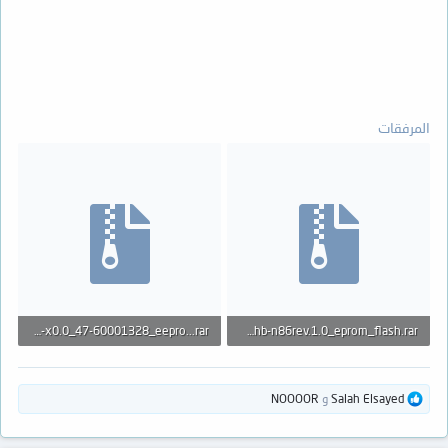
المرفقات
toshiba_led_tv_32l2600mea_main_5823-a5851n-0p00_panal_23hd_tconless-pcb-x0.0_47-60001328_eepro...rar
toshiba_led_tv_32l2600ea_main_5851-a5m51n-1p00_panal_hn320whb-n86rev.1.0_eprom_flash.rar
3.3 MB · المشاهدات: 32
3.7 MB · المشاهدات: 42
ا
Salah Elsayed
و
NOOOOR
ل
ت
ف