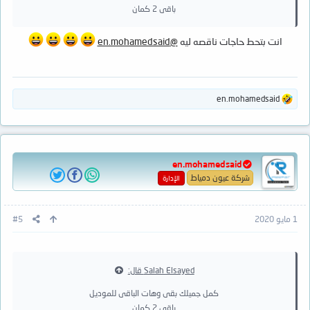
باقى 2 كمان
انت بتحط حاجات ناقصه ليه
@en.mohamedsaid
ا
en.mohamedsaid
ل
ت
ف
ا
ع
en.mohamedsaid
ل
ا
شركة عيون دمياط
الإدارة
ت
:
1 مايو 2020
#5
Salah Elsayed قال:
كمل جميلك بقى وهات الباقى للموديل
باقى 2 كمان