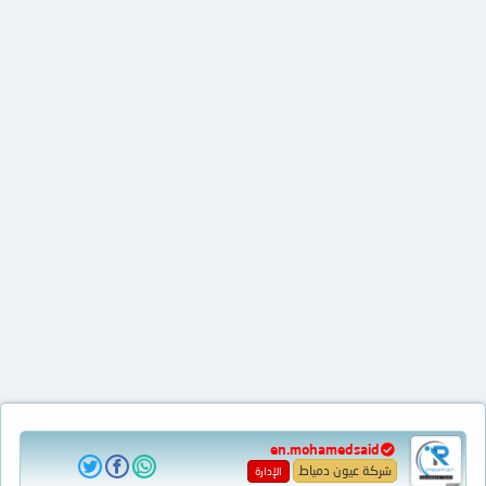
en.mohamedsaid
شركة عيون دمياط
الإدارة