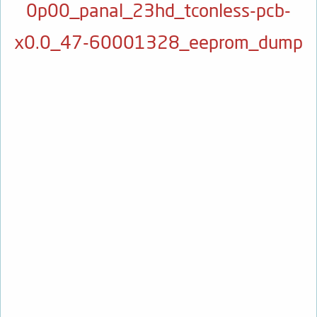
0p00_panal_23hd_tconless-pcb-
x0.0_47-60001328_eeprom_dump