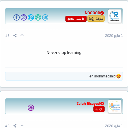
ا
ع
NOOOOR
ل
ا
شركة رؤية
مؤسس الموقع
ت
:
1 مايو 2020
#2
Never stop learning
ا
en.mohamedsaid
ل
ت
ف
ا
ع
Salah Elsayed
ل
ا
الإدارة
ت
:
1 مايو 2020
#3