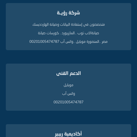
ت
ا
شركة رؤيــة
ل
د
ل
متخصصون في إستعادة البيانات وصيانة الهاردديسك
ي
صيانةالاب توب ..المازربورد.. كورسات صيانة
ل
ة
مصر ..المنصورة موبايل ..واتس آب 00201005474787
الدعم الفنى
موبايل
واتس آب
00201005474787
أكاديمية ريبير