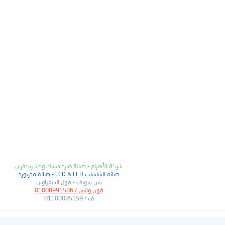
شركة الأهرام - صيانة هارد ديسك وداتا ريكفرى
صيانه الشاشات LCD & LED - صيانة مذربورد
بنى سويف - مول الشعراوى
فون واتس / 01008991586
ف / 01100085159​