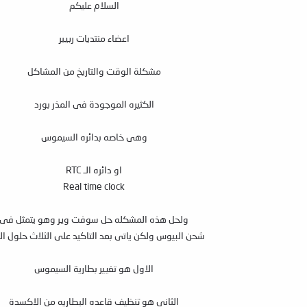
السلام عليكم
اعضاء منتديات ربيير
مشكلة الوقت والتاريخ من المشاكل
الكثيره الموجودة فى المذر بورد
وهى خاصه بدائره السيموس
او دائره الـ RTC
Real time clock
ولحل هذه المشكله حل سوفت وير وهو يتمثل فى
شحن البيوس ولكن ياتى بعد التاكيد على الثلاث حلول الت
الاول هو تغيير بطارية السيموس
الثانى هو تنظيف قاعده البطاريه من الاكسدة