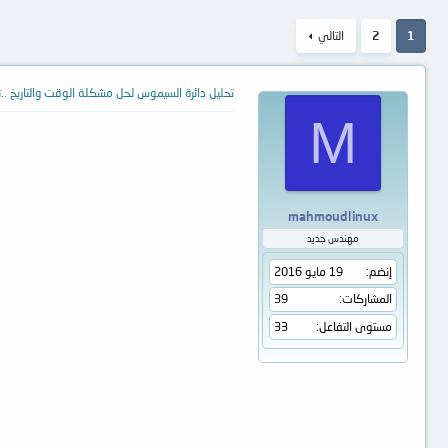
1
2
التالي
تحليل دائرة السيموس لحل مشكلة الوقت والتاريخ ..تت
M
mahmoudlinux
مهندس جديد
إنضم
19 مايو 2016
المشاركات
39
مستوى التفاعل
33