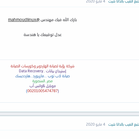
بع العيب بالداتا شيت
4 مايو 2020
بارك الله فيك مهندس
@mahmoudlinux
عدل توقيعك يا هندسة
شركة رؤية لصيانة الهاردوير وكورسات الصيانة
إسترجاع بيانات ..
Data Recovery
صيانة لاب توب ...مازربورد...هاردديسك
مصر..المنصورة
موبايل &واتس أب
)
00201005474787
(
بع العيب بالداتا شيت
4 مايو 2020