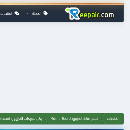
المجلة
المنتديات
المنتديات
قسم صيانة المازبورد MotherBoard
ركن شروحات المازربورد Motherboard