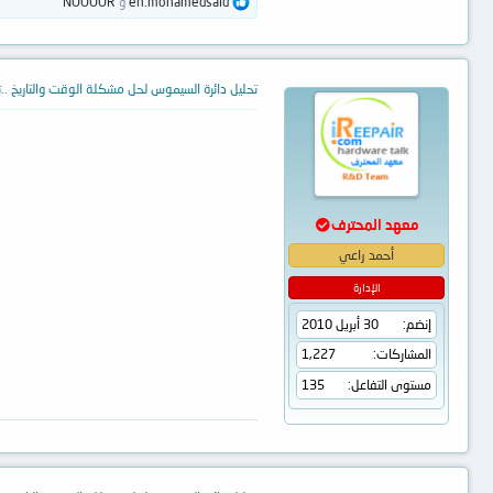
ا
en.mohamedsaid
و
NOOOOR
ل
ت
ف
ا
ع
تحليل دائرة السيموس لحل مشكلة الوقت والتاريخ ..تت
ل
ا
ت
:
معهد المحترف
أحمد راعي
الإدارة
إنضم
30 أبريل 2010
المشاركات
1,227
مستوى التفاعل
135