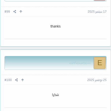
17 سبتمبر 2025
#99
thanks
E
eshfxbeatboxx
25 نوفمبر 2025
#100
شكرا