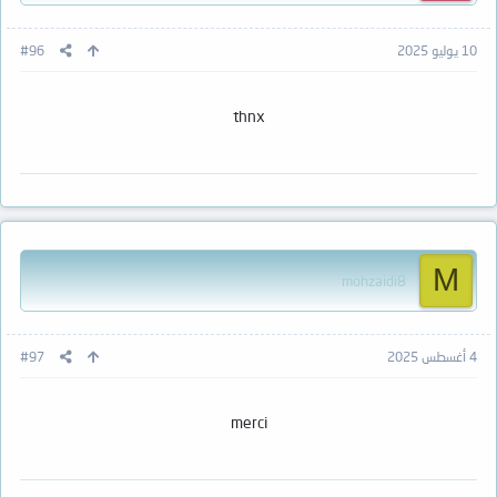
10 يوليو 2025
#96
thnx
M
mohzaidi8
4 أغسطس 2025
#97
merci