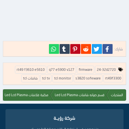
فيسبوك
تويتر
Reddit
Pinterest
Tumblr
WhatsApp
شارك:
ا
rt49 f3610 e5610
q77 e5900 v127
firmware
24-32d2720
ل
ك
rt49f3300
s3820 sofeware
tcl monitor
tcl tv
شاشات tcl
ل
م
ا
المنتديات
قسم صيانه شاشات Led Lcd Plasma
مكتبة فلاشات Led Lcd Plasma
ت
ا
ل
د
شركة رؤيــة
ل
ي