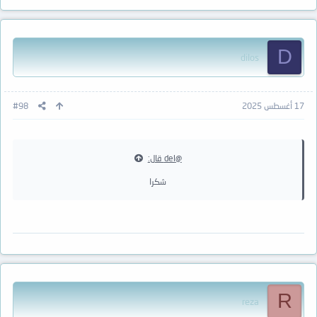
D
dilos
17 أغسطس 2025
#98
@del قال:
شكرا
R
reza