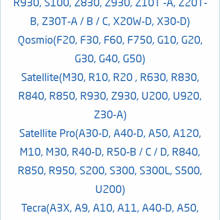
R930, S100, Z830, Z930, Z10T -A, Z20T-
B, Z30T-A / B / C, X20W-D, X30-D)
Qosmio
(F20, F30, F60, F750, G10, G20,
G30, G40, G50)
Satellite
(M30, R10, R20 , R630, R830,
R840, R850, R930, Z930, U200, U920,
Z30-A)
Satellite Pro
(A30-D, A40-D, A50, A120,
M10, M30, R40-D, R50-B / C / D, R840,
R850, R950, S200, S300, S300L, S500,
U200)
Tecra
(A3X, A9, A10, A11, A40-D, A50,