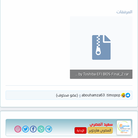
المرفقات
BIOS Password Remove with Challenge and Response Code by Toshiba EFI BIOS Final_2.rar
91.9 KB · المشاهدات: 68
ا
timopop
،
abouhamza63
و
(عضو محذوف)
ل
ت
ف
ا
ع
سعيد المصري
ل
ا
المصري هاردوير
الإدارة
ت