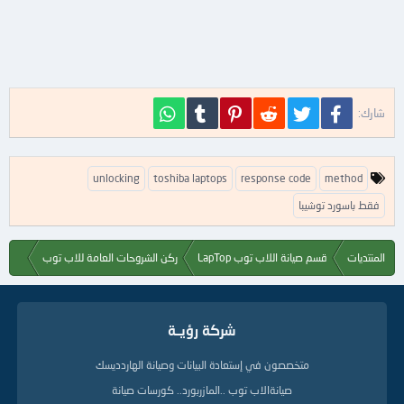
فيسبوك
تويتر
Reddit
Pinterest
Tumblr
WhatsApp
شارك:
ا
unlocking
toshiba laptops
response code
method
ل
ك
فقط باسورد توشيبا
ل
م
ا
المنتديات
قسم صيانة اللاب توب LapTop
ركن الشروحات العامة للاب توب
ت
ا
ل
د
شركة رؤيــة
ل
ي
متخصصون في إستعادة البيانات وصيانة الهاردديسك
ل
ة
صيانةالاب توب ..المازربورد.. كورسات صيانة