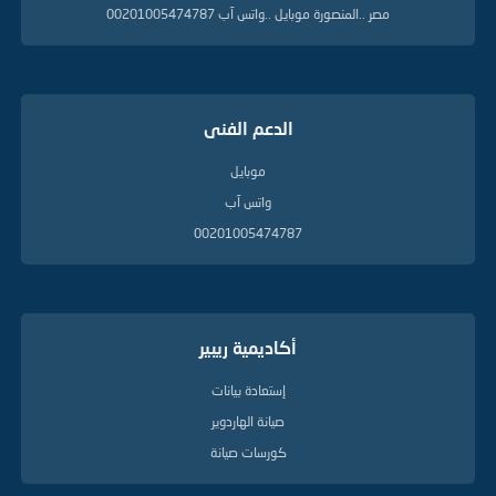
مصر ..المنصورة موبايل ..واتس آب 00201005474787
الدعم الفنى
موبايل
واتس آب
00201005474787
أكاديمية ريبير
إستعادة بيانات
صيانة الهاردوير
كورسات صيانة