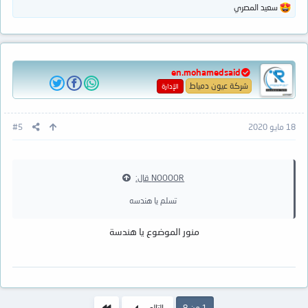
ا
سعيد المصري
ل
ت
ف
ا
ع
en.mohamedsaid
ل
ا
شركة عيون دمياط
الإدارة
ت
:
18 مايو 2020
#5
NOOOOR قال:
تسلم يا هندسه
منور الموضوع يا هندسة
الاخير
1 من 8
التالي