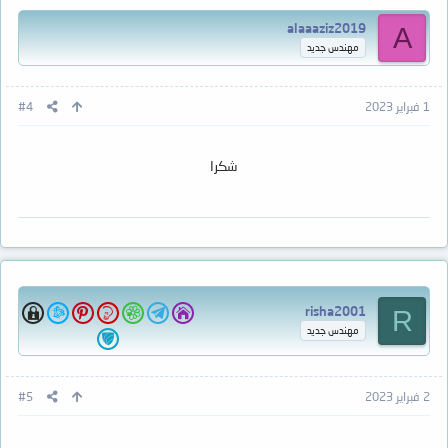
alaaaziz2019
A
مهندس جديد
1 فبراير 2023
#4
شكرا
risha2001
R
مهندس جديد
2 فبراير 2023
#5