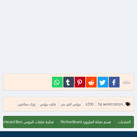
فيسبوك
تويتر
Reddit
Pinterest
Tumblr
WhatsApp
شارك:
ا
hp workstation
z200
بيوس اتش بى
ملف بيوس
ورك ستاشين
ل
ك
ل
المنتديات
قسم صيانة المازبورد MotherBoard
مكتبة ملفات البيوس Motherboard Bios
م
ا
ت