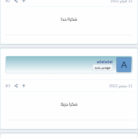
15 فبراير 2022
#2
شكراا جدا
adeladel
A
مهندس جديد
11 سبتمبر 2022
#3
شكرا جزيلا