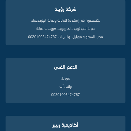
ا
شركة رؤيــة
ل
د
ل
متخصصون في إستعادة البيانات وصيانة الهاردديسك
ي
صيانةالاب توب ..المازربورد.. كورسات صيانة
ل
ة
مصر ..المنصورة موبايل ..واتس آب 00201005474787
الدعم الفنى
موبايل
واتس آب
00201005474787
أكاديمية ريبير