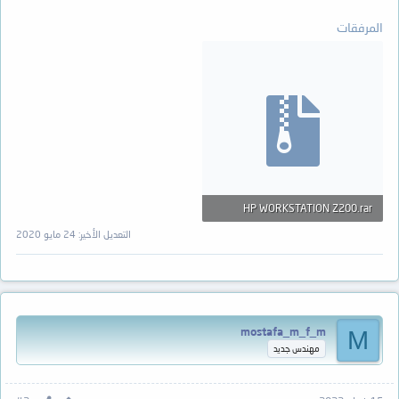
المرفقات
HP WORKSTATION Z200.rar
2.7 MB · المشاهدات: 34
التعديل الأخير:
24 مايو 2020
mostafa_m_f_m
M
مهندس جديد