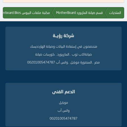
المنتديات
قسم صيانة المازبورد MotherBoard
مكتبة ملفات البيوس Motherboard Bios
شركة رؤيــة
متخصصون في إستعادة البيانات وصيانة الهاردديسك
صيانةالاب توب ..المازربورد.. كورسات صيانة
مصر ..المنصورة موبايل ..واتس آب 00201005474787
الدعم الفنى
موبايل
واتس آب
00201005474787