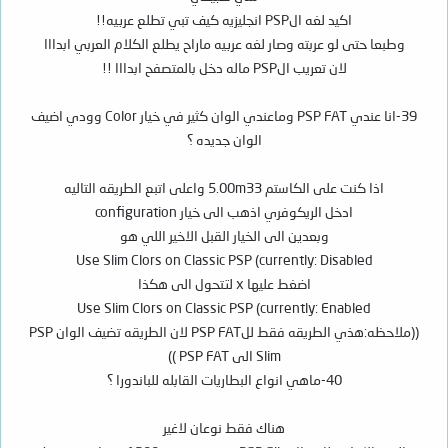
اكيد لغه الPSP انجليزيه كيف تبي تطلع عربيه!!
وطبعا حتى لو عربته وصار لغه عربيه ماراح يطلع الكلام العربي ابدااا
لان تعريب الPSP ماله دخل بالمتصفح ابدااا !!
39-انا عندي PSP FAT وماعندي الوان كثير في خيار Color وودي اضيف
الوان جديده ؟
اذا كنت على الكاستم 5.00m33 واعلى اتبع الطريقه التاليه
ادخل الريكوفري اذهب الى خيار configuration
وبعدين الى الخيار القبل الاخير اللي هو
Use Slim Clors on Classic PSP (currently: Disabled
اضغط عليها x لتتحول الى هكذا
Use Slim Clors on Classic PSP (currently: Enabled
((ملاحظه:هذي الطريقه فقط للPSP FAT لان الطريقه تضيف الوان PSP
Slim الى PSP FAT ))
40-ماهي انواع البطاريات القابله للباندورا ؟
هناك فقط نوعان لاغير