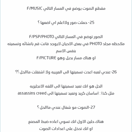
مقطع الصوت يوضع في المسار التالي F/MUSIC
25- حملت صور ولااعلم اي اضعها ؟
الصور توضع في المسار التالي F/PSP/PHOTO
ملاحظه مجلد PHOTO في بعض الاحيان لايوجد فانت قم بانشائه وتسميته
بنفس الاسم
او هناك مسار بديل وهو F/PICTURE
26-عندي لعبه اعدت تسميتها الى العربيه ولا اشتغلت ماالحل ؟؟
الحل هو انك تعيد تسميتها الى اللغه الانجليزيه
مثل كذا : اساسان كريد وتعيد تسميتها الى assassins creed
27-الصوت مو شغال عندي ماالحل ؟
هناك حلين الاول انك تسوي اعاده ضبط المصنع
او انك تدخل على اعدادات الصوت