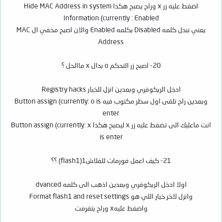
اضغط عليه زر x وراح يصبح هكذا Hide MAC Address in system
Information (currently : Enabled
يعني نبدل كلمه Disabled بكلمه Enabled والان اصبح مخفي ال MAC
Address
20- اصبح زر التحكم o بدال x ماالحل ؟
ادخل الريكوفري وبعدين انزل للخيار Registry hacks
وبعدين راح تلقى اول سطر مكتوب فيه Button assign (currently: o is
enter
انت ماعليك الى تضغط عليه زر x ليصبح هكذا Button assign (currently: x
is enter
21- كيف اعمل فورمات للفلاش1(flash1) ؟؟
اولا ادخل الريكوفري وبعدين اذهب الى كلمه dvanced
وانزل لاخر خيار اللي هو Format flash1 and reset settings
واضغط عليهx وراح يتفرمت