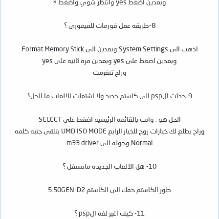
وبعدين اضغط yes وانتظر شوي واضغط ×
8-طريقه عمل فورمات للميموري ؟
اذهب الى System Settings وبعدين الى Format Memory Stick
وبعدين اضغط على yes وبعدين مره ثانيه على yes
وراح تتفرمت
9-حدثت الpsp الى كاستم جديد ولا اشتغلت الالعاب ما الحل؟
الحل هو : وانت بالقائمه الرئيسيه اضغط على SELECT
وراح يطلع لك خيارات روح للخيار الرابع UMD ISO MODE بتلقى جنبه كلمه
Normal وحوله الى m33 driver
10- هل الالعاب الجديده ماتشتغل ؟
طور الكاستم حقك الى الكاستم 5.50GEN-D2
11- كيف اغير لغه الpsp ؟