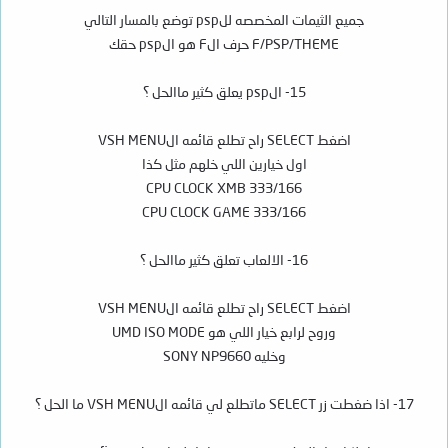
جميع الثيمات المخصصه للpsp توضع بالمسار التالي
F/PSP/THEME حرف الF هو الpsp حقك
15- الpsp يعلق كثير ماالحل ؟
اضغط SELECT راح تطلع قائمه الVSH MENU
اول خيارين اللي خلهم مثل كذا
CPU CLOCK XMB 333/166
CPU CLOCK GAME 333/166
16- الالعاب تعلق كثير ماالحل ؟
اضغط SELECT راح تطلع قائمه الVSH MENU
وروح لرابع خيار اللي هو UMD ISO MODE
وخليه SONY NP9660
17- اذا ضغطت زر SELECT ماتطلع لي قائمه الVSH MENU ما الحل ؟