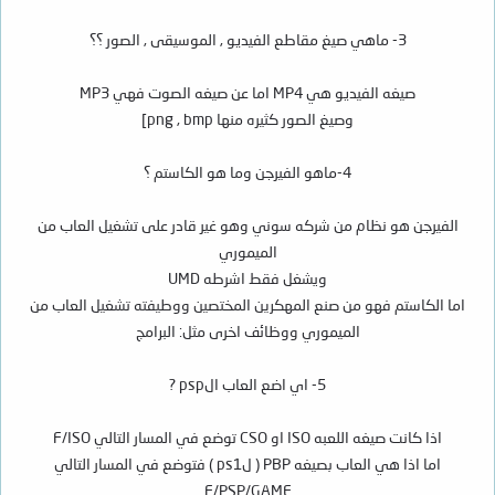
3- ماهي صيغ مقاطع الفيديو , الموسيقى , الصور ؟؟
صيغه الفيديو هي MP4 اما عن صيغه الصوت فهي MP3
وصيغ الصور كثيره منها png , bmp]
4-ماهو الفيرجن وما هو الكاستم ؟
الفيرجن هو نظام من شركه سوني وهو غير قادر على تشغيل العاب من
الميموري
ويشغل فقط اشرطه UMD
اما الكاستم فهو من صنع المهكرين المختصين ووطيفته تشغيل العاب من
الميموري ووظائف اخرى مثل: البرامج
5- اي اضع العاب الpsp ?
اذا كانت صيغه اللعبه ISO او CSO توضع في المسار التالي F/ISO
اما اذا هي العاب بصيغه PBP ( لps1 ) فتوضع في المسار التالي
F/PSP/GAME