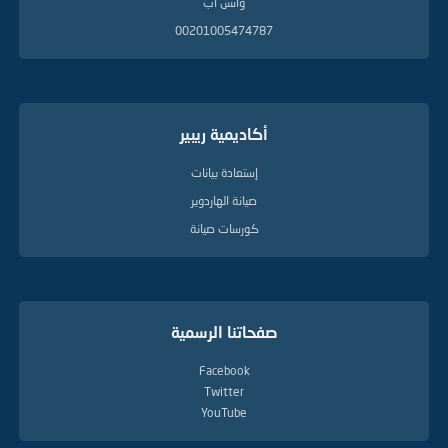
واتس آب
00201005474787
أكاديمية ريبير
إستعادة بيانات
صيانة الهاردوير
كورسات صيانة
صفحاتنا الرسمية
Facebook
Twitter
YouTube