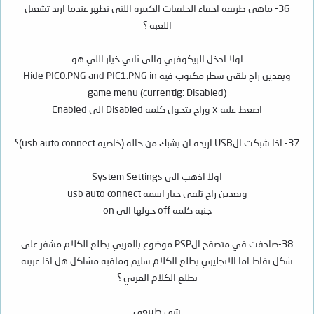
36- ماهي طريقه اخفاء الخلفيات الكبيره اللتي تظهر عندما اريد تشغيل
اللعبه ؟
اولا ادخل الريكوفري والى ثاني خيار اللي هو
وبعدين راح تلقى سطر مكتوب فيه Hide PIC0.PNG and PIC1.PNG in
game menu (currentlg: Disabled)
اضغط عليه x وراح تتحول كلمه Disabled الى Enabled
37- اذا شبكت الUSB اريده ان يشبك من حاله (خاصيه usb auto connect)؟
اولا اذهب الى System Settings
وبعدين راح تلقى خيار اسمه usb auto connect
جنبه كلمه off حولها الى on
38-صادفت في متصفح الPSP موضوع بالعربي يطلع الكلام مشفر على
شكل نقاط اما الانجليزي يطلع الكلام سليم ومافيه مشاكل هل اذا عربته
يطلع الكلام العربي ؟
شي طبيعي