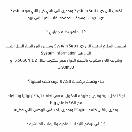
اذهب الى System Settings وبعدين الى ثاني خيار اللي هو System
Language وسوف تجد عده لغات اختر اللتي تريد
12- ماهو نظام جهازي ؟
لمعرفه النظام اذهب الى System Settings وبعدين الى الخيار القبل الاخير
اللي هو System Information
وشوف اللي مكتوب بالسطر الاول يصير مكتوب مثلا : 5.50GEN-D2 او
3.90m33
13- وضعت بركسات لاكن لااعرف كيف افعلها ؟
اولا ادخل الريكوفري وطريقه الدخول له هي اطفاء الpsp نهائيا وتشغيله
مع الضغط على زر R
بعدين بتلقى كلمه Plugins وبعدين راح تلقى البركس اللي حطيته
14-اي توضع الثيمات العاديه والثيمات الفلاشيه ؟