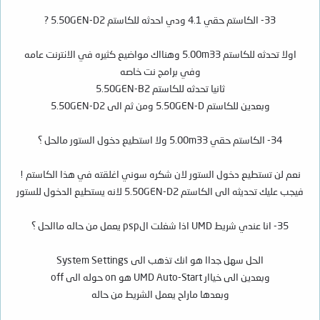
33- الكاستم حقي 4.1 ودي احدثه للكاستم 5.50GEN-D2 ?
اولا تحدثه للكاستم 5.00m33 وهنااك مواضيع كثيره في الانترنت عامه
وفي برامج نت خاصه
ثانيا تحدثه للكاستم 5.50GEN-B2
وبعدين للكاستم 5.50GEN-D ومن ثم الى 5.50GEN-D2
34- الكاستم حقي 5.00m33 ولا استطيع دخول الستور مالحل ؟
نعم لن تستطيع دخول الستور لان شكره سوني اغلقته في هذا الكاستم !
فيجب عليك تحديثه الى الكاستم 5.50GEN-D2 لانه يستطيع الدخول للستور
35- انا عندي شريط UMD اذا شغلت الpsp يعمل من حاله ماالحل ؟
الحل سهل جداا هو انك تذهب الى System Settings
وبعدين الى خياار UMD Auto-Start هو on حوله الى off
وبعدها ماراح يعمل الشريط من حاله