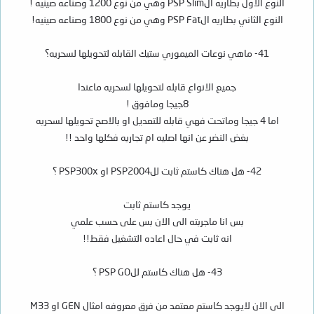
النوع الاول بطاريه الPSP Slim وهي من نوع 1200 وصناعه صينيه !
النوع الثاني بطاريه الPSP Fat وهي من نوع 1800 وصناعه صينيه!
41- ماهي نوعات الميموري ستيك القابله لتحويلها لسحريه؟
جميع الانواع قابله لتحويلها لسحريه ماعندا
8جيجا ومافوق !
اما 4 جيجا وماتحت فهي قابله للتعديل او بالاصح تحويلها لسحريه
بغض النضر عن انها اصليه ام تجاريه فكلها واحد !!
42- هل هناك كاستم ثابت للPSP2004 او PSP300x ؟
يوجد كاستم ثابت
بس انا ماجربته الى الان بس على حسب علمي
انه ثابت في حال اعاده التشغيل فقط!!
43- هل هناك كاستم للPSP GO ؟
الى الان لايوجد كاستم معتمد من فرق معروفه امثال GEN او M33