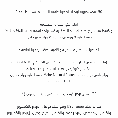
30-عندي صوره اريد ان اضعها خلفيه للpsp ماهي الطريقه ؟
اولا افتح الصوره المطلوبه
واضغط مثلث راح يطلعلك اشكال صغيره في واحد اسمه Set as Wallpaper
اضغط عليه x وبعدين اختار yes وراح تصير خلفيه
31-حولت البطاريه لسحريه ولااعرف كيف ارجعها لعاديه ؟
(ملاحظه هذي الطريقه فقط اذا كنت على الكاستم 5.50GEN-D2)
ادخل الريكوفري وبعدين انزل لخيار Advanced
وراح تلقى خيار اسمه Make Normal Batteru اضغط عليه وراح تتحول
البطاريه لعاديه
32- عندي psp كيف اوصله بالكمبيوتر (اللاب توب ) ؟
هنااك سلك يسمى USB وهو سلك يوصل الpsp بالكمبيوتر
ولكنه ليس مخصص للpsp فقط ولاكنه يستطيع توصيل الpsp بالكمبيوتر