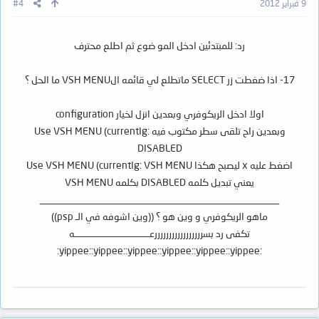
9 فبراير 2012
#4
رد: للمبتدئين ادخل المو ضوع ثم اطلع محترف
17- اذا ضغطت زر SELECT ماتطلع لي قائمه الVSH MENU ما الحل ؟
اولا ادخل الريكوفري وبعدين انزل لخيار configuration
وبعدين راح تلقى سطر مكتوب فيه Use VSH MENU (currentIg:
DISABLED
اضغط عليه x ليصبح هكذا Use VSH MENU (currentIg: VSH MENU
يعني تبديل كلمه DISABLED بكلمه VSH MENU
________________________________________________
ماهو الريكوفري و وين هو ؟ ((وين اشوفه في الـ psp))
تكفى رد بسرررررررررررررررررعـــــــــــــــــــــــــــــــــــه
:yippee::yippee::yippee::yippee::yippee::yippee: