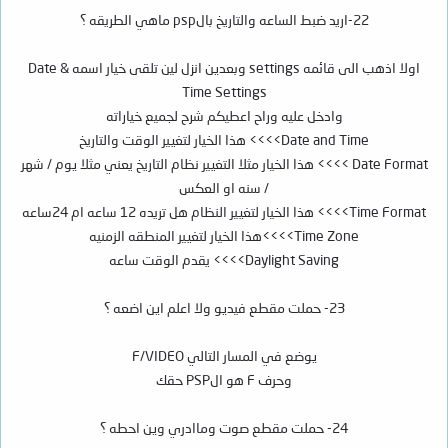
22-اريد ضبط الساعه والتاريخ بالpsp ماهي الطريقه ؟
اولا اذهب الى قائمه settings وبعدين انزل لين تلقى خيار اسمه Date &
Time Settings
وادخل عليه وراح اعطيكم شرح لجميع خياراته
Date and Time>>>> هذا الخيار لتغيير الوقت والتاريخ
Date Format >>>> هذا الخيار مثلا التغيير نظام التاريخ يعني مثلا يوم / شهر
/ سنه او العكس
Time Format>>>> هذا الخيار لتغيير النظام هل تريده 12 ساعه ام 24ساعه
Time Zone>>>>هذا الخيار لتغيير المنطقه الزمنيه
Daylight Saving>>>> يقدم الوقت ساعه
23- حملت مقطع فيديو ولا اعلم اين اضعه ؟
يوضع في المسار التالي F/VIDEO
وحرف F هو الPSP حقك
24- حملت مقطع صوت وماادري وين احطه ؟