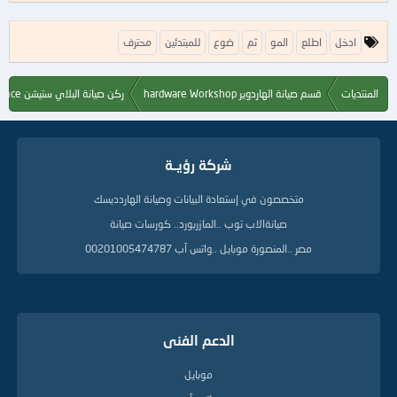
ا
ادخل
اطلع
المو
ثم
ضوع
للمبتدئين
محترف
ل
ك
ل
المنتديات
قسم صيانة الهاردوير hardware Workshop
ركن صيانة البلاي ستيشن Playstation Maintenance
م
ا
ت
ا
شركة رؤيــة
ل
د
ل
متخصصون في إستعادة البيانات وصيانة الهاردديسك
ي
صيانةالاب توب ..المازربورد.. كورسات صيانة
ل
ة
مصر ..المنصورة موبايل ..واتس آب 00201005474787
الدعم الفنى
موبايل