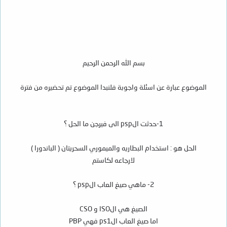
بسم الله الرحمن الرحيم
الموضوع عبارة عن اسئلة واجوبة فلنبدا الموضوع تم تحضيره من فترة
1-حدثت الpsp الى فيرجن ما الحل ؟
الحل هو : استخدام البطاريه والميموري السحريتان ( الباندورا )
لارجاعه لكاستم
2- ماهي صيغ العاب الpsp ؟
الصيغ هي الISO و CSO
اما صيغ العاب الps1 فهي PBP