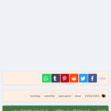
فيسبوك
تويتر
Reddit
Pinterest
Tumblr
WhatsApp
شارك:
ا
toshiba
satellite
password
clear
1950/1955
ل
ك
ل
المنتديات
قسم صيانة اللاب توب LapTop
ركن الشروحات العامة للاب توب