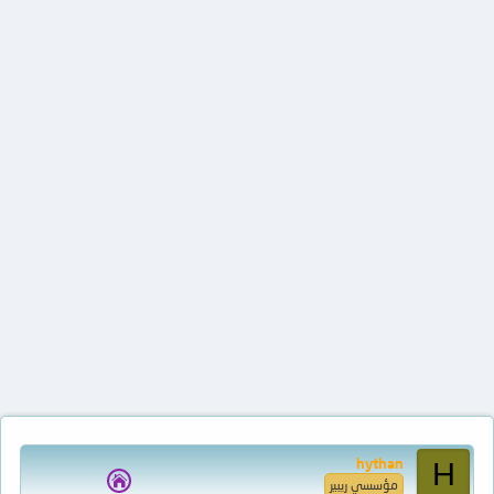
hythan
H
مؤسسي ريبير