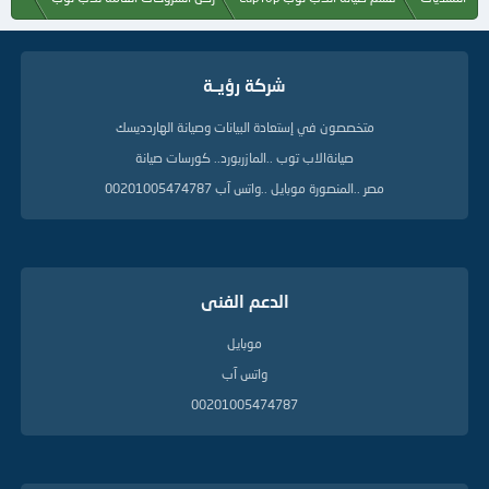
م
ا
ت
ا
شركة رؤيــة
ل
د
ل
متخصصون في إستعادة البيانات وصيانة الهاردديسك
ي
صيانةالاب توب ..المازربورد.. كورسات صيانة
ل
ة
مصر ..المنصورة موبايل ..واتس آب 00201005474787
الدعم الفنى
موبايل
واتس آب
00201005474787