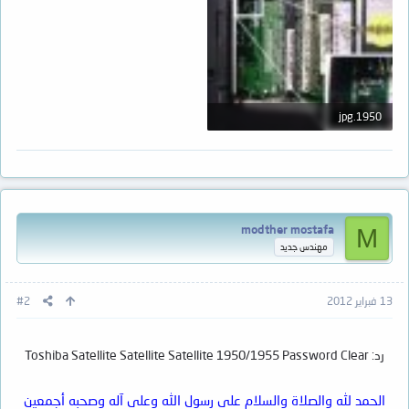
1950.jpg
19.9 KB · المشاهدات: 2
modther mostafa
M
مهندس جديد
13 فبراير 2012
#2
رد: Toshiba Satellite Satellite Satellite 1950/1955 Password Clear
الحمد لله والصلاة والسلام على رسول الله وعلى آله وصحبه أجمعين