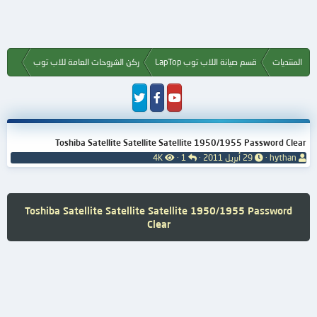
المنتديات
قسم صيانة اللاب توب LapTop
ركن الشروحات العامة للاب توب
Toshiba Satellite Satellite Satellite 1950/1955 Password Clear
ب
ت
ا
ا
hythan
29 أبريل 2011
1
4K
ا
ا
ل
ل
د
ر
ر
م
ئ
ي
د
ش
ا
خ
و
ا
Toshiba Satellite Satellite Satellite 1950/1955 Password
ل
ا
د
ه
Clear
م
ل
د
و
ب
ا
ض
د
ت
و
ء
ع