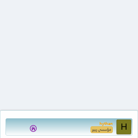
hythan
H
مؤسسي ريبير