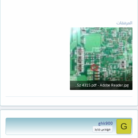
المرفقات
aspire 4715z 4315.pdf - Adobe Reader.jpg
54.9 KB · المشاهدات: 7
ghk900
G
مهندس جديد