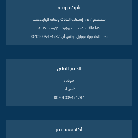
ا
شركة رؤيــة
ل
د
ل
متخصصون في إستعادة البيانات وصيانة الهاردديسك
ي
صيانةالاب توب ..المازربورد.. كورسات صيانة
ل
ة
مصر ..المنصورة موبايل ..واتس آب 00201005474787
الدعم الفنى
موبايل
واتس آب
00201005474787
أكاديمية ريبير