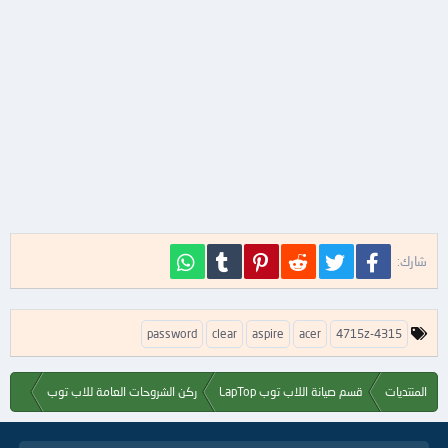
فيسبوك
تويتر
Reddit
Pinterest
Tumblr
WhatsApp
شارك:
ا
password
clear
aspire
acer
4715z-4315
ل
ك
ل
المنتديات
قسم صيانة اللاب توب LapTop
ركن الشروحات العامة للاب توب
م
ا
ت