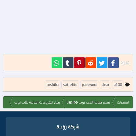
فيسبوك
تويتر
Reddit
Pinterest
Tumblr
WhatsApp
شارك:
ا
toshiba
sattelite
password
clear
a100
ل
ك
ل
المنتديات
قسم صيانة اللاب توب LapTop
ركن الشروحات العامة للاب توب
م
ا
ت
ا
شركة رؤيــة
ل
د