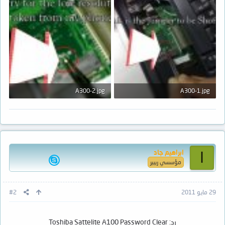
A300-2.jpg
A300-1.jpg
19.1 KB · المشاهدات: 6
23.3 KB · المشاهدات: 8
ابراهيم جاد
ا
مؤسسي ريبير
29 مايو 2011
#2
رد: Toshiba Sattelite A100 Password Clear