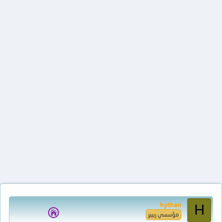
hythan
H
مؤسسي ريبير