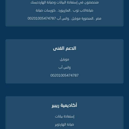
ل
متخصصون في إستعادة البيانات وصيانة الهاردديسك
ي
صيانةالاب توب ..المازربورد.. كورسات صيانة
ل
ة
مصر ..المنصورة موبايل ..واتس آب 00201005474787
الدعم الفنى
موبايل
واتس آب
00201005474787
أكاديمية ريبير
إستعادة بيانات
صيانة الهاردوير