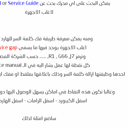
يمكن البحث على اي محرك بحث عن
Service Guide
or
l
لاغلب الاجهزة
ومنه يمكن معرفة طريقة فك كلمة السر للهارد و
اغلب الاجهزة يوجد فيها ما يسمى
vice gap
وترمز R1 , G66 ,J7, ...... حسب الشركة المصنعة
كل نقطة لها عمل يشار اليه في الـ service manual
احدها وظيفتها ازالة كلمة السر وذلك باغلاقها بملقط او مفك او .... لمدة 5ث
وغالبا تكون هذه النقاط في اماكن يسهل الوصول اليها دو
اسفل الكيبورد - اسفل الرامات - اسفل الهارد ..
ساضع امثلة لذلك