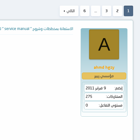
1
2
3
…
6
التالي
الاستعانة بمخططات وشروح " service manual " لازالة كلمات السر
A
ahmd hgzy
مؤسسي ريبير
إنضم
9 فبراير 2011
المشاركات
275
مستوى التفاعل
0