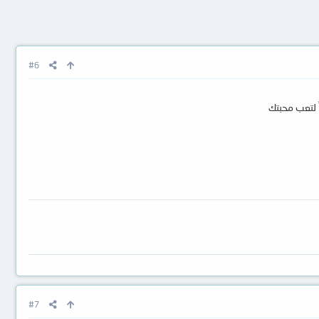
#6
 لتعب محبتك
#7