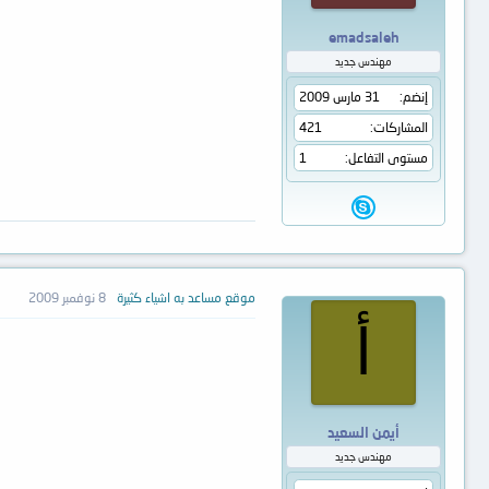
emadsaleh
مهندس جديد
إنضم
31 مارس 2009
المشاركات
421
مستوى التفاعل
1
موقع مساعد به اشياء كثيرة
8 نوفمبر 2009
أ
أيمن السعيد
مهندس جديد