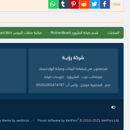
فيسبوك
تويتر
Reddit
Pinterest
Tumblr
WhatsApp
شارك:
المنتديات
قسم صيانة المازبورد MotherBoard
مكتبة ملفات البيوس Motherboard Bios
شركة رؤيــة
متخصصون في إستعادة البيانات وصيانة الهاردديسك
صيانةالاب توب ..المازربورد.. كورسات صيانة
مصر ..المنصورة موبايل ..واتس آب 00201005474787
®
o theme
by xenfocus
Forum software by XenForo
© 2010-2021 XenForo Ltd.