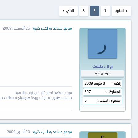
السابق
1
2
3
التالي
موقع مساعد به اشياء كثيرة
26 أغسطس 2009
ر
رولان طلعت
مهندس جديد
إنضم
8 مارس 2009
المشاركات
267
موزع معتمد قطع غيار لاب توب بالصعيد
شاشات كيبورد بطارية مروحة هاوسينج مفصلات شو
مستوى التفاعل
5
موقع مساعد به اشياء كثيرة
20 أكتوبر 2009