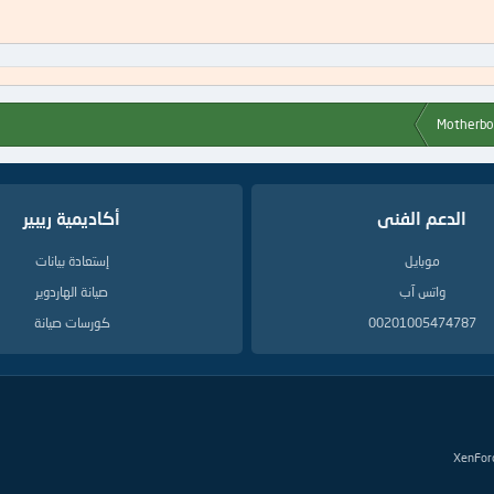
الدعم الفنى
أكاديمية ريبير
موبايل
إستعادة بيانات
واتس آب
صيانة الهاردوير
00201005474787
كورسات صيانة
XenFor