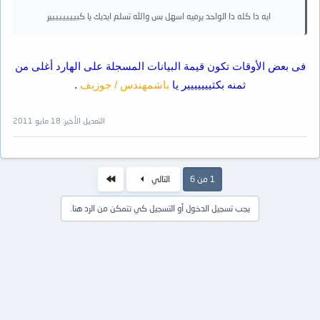
ايه دا كله دا الواحد يرميه اسهل بس والله تسلم ايديك يا كبيييييييير
فى بعض الأوقات تكون قيمة البيانات المسجلة على الهارد أغلى من
ثمنه بكثييييييير يا
باشمهندس / جوزيف
.
التعديل الأخير:
18 مايو 2011
الاخير
1 من 6
التالي
يجب تسجيل الدخول أو التسجيل كي تتمكن من الرد هنا.