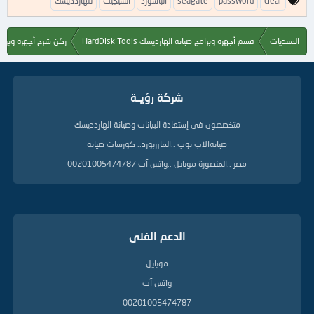
clear
password
seagate
الباسورد
السيجيت
للهاردديسك
ل
ك
ل
المنتديات
قسم أجهزة وبرامج صيانة الهارديسك HardDisk Tools
ركن شرح أجهزة وبرام
م
ا
ت
ا
شركة رؤيــة
ل
د
ل
متخصصون في إستعادة البيانات وصيانة الهاردديسك
ي
صيانةالاب توب ..المازربورد.. كورسات صيانة
ل
ة
مصر ..المنصورة موبايل ..واتس آب 00201005474787
الدعم الفنى
موبايل
واتس آب
00201005474787