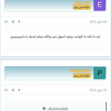
Eng.Joseph
E
مؤسسي ريبير
18 مايو 2011
#4
ايه دا كله دا الواحد يرميه اسهل بس والله تسلم ايديك يا كبيييييييير
POWERMAN3D
P
مؤسسي ريبير
18 مايو 2011
#5
eng.joseph قال: