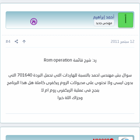
أحمد إبراهيم
أ
مهندس جديد
12 سبتمبر 2011
#4
رد: شرح قائمة Rom operation
سوال بش مهندس احمد بالنسبة للهاردات التى تحمل البردة 701640 التى
بدون ايسى ولا تحتوى على مديولات الروم ريكفرى كاملة هل هذا البرنامج
ينجح فى عملية الريكفرى روم ام لا
وجزاك اللة خيرا