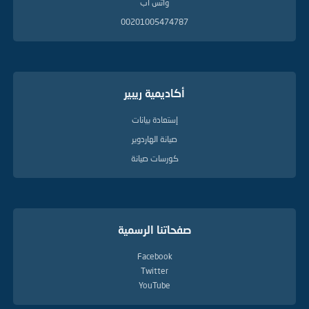
واتس آب
00201005474787
أكاديمية ريبير
إستعادة بيانات
صيانة الهاردوير
كورسات صيانة
صفحاتنا الرسمية
Facebook
Twitter
YouTube