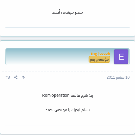
مبدع مهندس أحمد
Eng.Joseph
E
مؤسسي ريبير
10 سبتمبر 2011
#3
رد: شرح قائمة Rom operation
تسلم ايديك يا مهندس احمد