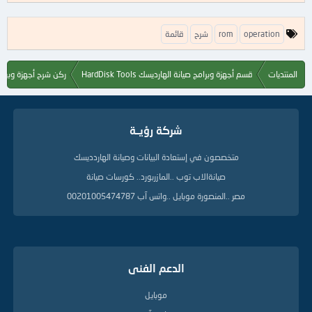
ا
operation
rom
شرح
قائمة
ل
ك
ل
المنتديات
قسم أجهزة وبرامج صيانة الهارديسك HardDisk Tools
ركن شرح أجهزة وبرام
م
ا
ت
ا
شركة رؤيــة
ل
د
ل
متخصصون في إستعادة البيانات وصيانة الهاردديسك
ي
صيانةالاب توب ..المازربورد.. كورسات صيانة
ل
ة
مصر ..المنصورة موبايل ..واتس آب 00201005474787
الدعم الفنى
موبايل