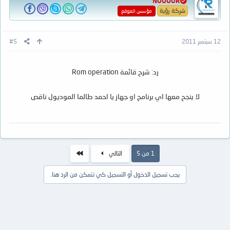
NOOOOR
شركة رؤية
مؤسس الموقع
12 سبتمبر 2011
#5
رد: شرح قائمة Rom operation
لا ينجح معها اي برنامج او جهاز يا احمد طالما الموديول ناقص
الاخير
1 من 5
التالي
يجب تسجيل الدخول أو التسجيل كي تتمكن من الرد هنا.