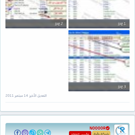
2.jpg
1.jpg
80.8 KB · المشاهدات: 845
73.5 KB · المشاهدات: 820
3.jpg
77.1 KB · المشاهدات: 832
التعديل الأخير:
14 سبتمبر 2011
NOOOOR
شركة رؤية
مؤسس الموقع