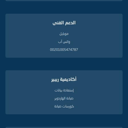
الدعم الفنى
موبايل
واتس آب
00201005474787
أكاديمية ريبير
إستعادة بيانات
صيانة الهاردوير
كورسات صيانة