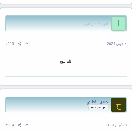
ا
امين صبحي امين
4 مارس 2024
#318
الله ينور
حسن الادلبي
ح
مهندس جديد
20 أبريل 2024
#319