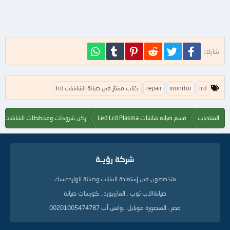
فيسبوك
تويتر
Reddit
Pinterest
Tumblr
WhatsApp
شارك:
ا
lcd
monitor
repair
كتاب ممتاز في صيانة الشاشات lcd
ل
ك
ل
المنتديات
قسم صيانه شاشات Led Lcd Plasma
ركن شروحات ومخططات الشاشات
م
ا
ت
ا
شركة رؤيــة
ل
د
ل
متخصصون في إستعادة البيانات وصيانة الهاردديسك
ي
صيانةالاب توب ..المازربورد.. كورسات صيانة
ل
ة
مصر ..المنصورة موبايل ..واتس آب 00201005474787