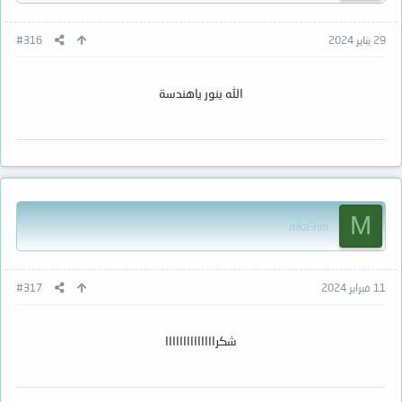
29 يناير 2024
#316
الله ينور ياهندسة
M
mka3im
11 فبراير 2024
#317
شكراااااااااااااا