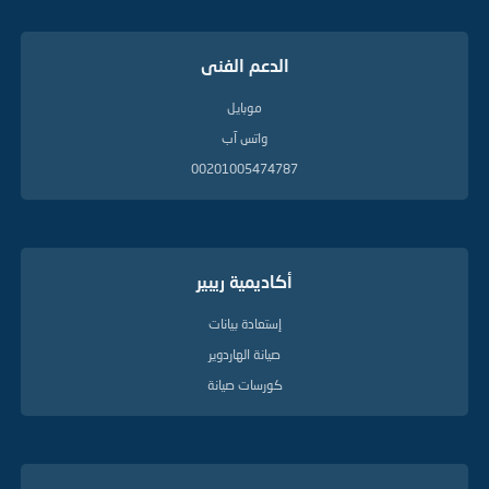
الدعم الفنى
موبايل
واتس آب
00201005474787
أكاديمية ريبير
إستعادة بيانات
صيانة الهاردوير
كورسات صيانة