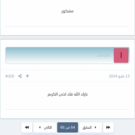
مشكور
I
imed36
13 مايو 2024
#320
بارك الله فك اخى الكرىم
الأول
الاخير
السابق
64 من 66
التالي