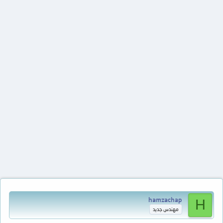
hamzachap
H
مهندس جديد