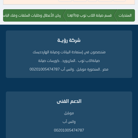
ل
ك
ل
المنتديات
قسم صيانة اللاب توب LapTop
ركن الأعطال وطلبات الملفات وفك الباسور
م
ا
ت
ا
شركة رؤيــة
ل
د
ل
متخصصون في إستعادة البيانات وصيانة الهاردديسك
ي
صيانةالاب توب ..المازربورد.. كورسات صيانة
ل
ة
مصر ..المنصورة موبايل ..واتس آب 00201005474787
الدعم الفنى
موبايل
واتس آب
00201005474787