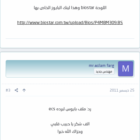
اللوحة biostar وهذا لينك البايوز الخاص بها
http://www.biostar.com.tw/upload/Bios/P4M8M309.BS
mr.eslam farg
M
مهندس جديد
25 ديسمبر 2011
#3
رد: ملف بايوس لبرده ecs
الف شكر يا حبيب قلبي
وجزاك الله خيرا