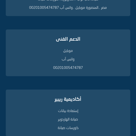
ل
ة
مصر ..المنصورة موبايل ..واتس آب 00201005474787
الدعم الفنى
موبايل
واتس آب
00201005474787
أكاديمية ريبير
إستعادة بيانات
صيانة الهاردوير
كورسات صيانة