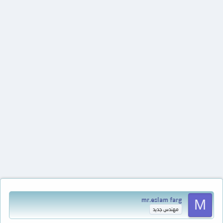
mr.eslam farg
M
مهندس جديد