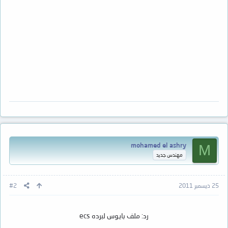
mohamed el ashry
M
مهندس جديد
25 ديسمبر 2011
#2
رد: ملف بايوس لبرده ecs