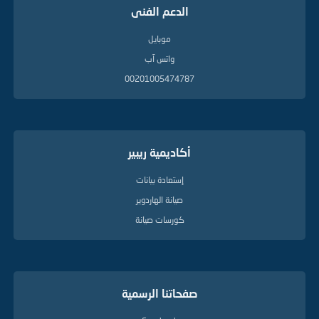
الدعم الفنى
موبايل
واتس آب
00201005474787
أكاديمية ريبير
إستعادة بيانات
صيانة الهاردوير
كورسات صيانة
صفحاتنا الرسمية