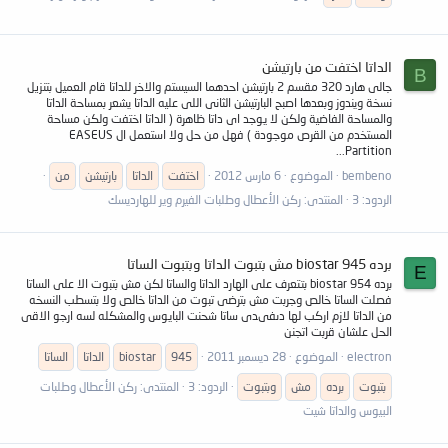
الداتا اختفت من بارتيشن
B
جالى هارد 320 مقسم 2 بارتيشن احدهما السيستم والاخر للداتا قام العميل بتنزيل
نسخة ويندوز وبعدها اصبح البارتيشن الثانى اللى عليه الداتا يشعر بمساحة الداتا
والمساحة الفاضية ولكن لا يوجد اى داتا ظاهرة ( الداتا اختفت ولكن مساحة
المستخدم من القرص موجودة ) فهل من حل ولا استعمل ال EASEUS
Partition...
bembeno
الموضوع
6 مارس 2012
اختفت
الداتا
بارتيشن
من
الردود: 3
المنتدى:
ركن الأعطال وطلبات الفيرم وير للهارديسك
برده biostar 945 مش بتبوت الداتا وبتبوت الساتا
E
برده 954 biostar بتتعرف على الهارد الداتا والساتا لكن مش بتبوت الا على الساتا
فصلت الساتا خالص وجربت مش بترضى تبوت من الداتا خالص ولا بتسطب النسخه
من الداتا لازم اركب لها دىفىدى ساتا شحنت البايوس والمشكله لسه ارجو الاقى
الحل علشان قربت اتجنن
electron
الموضوع
28 ديسمبر 2011
945
biostar
الداتا
الساتا
بتبوت
برده
مش
وبتبوت
الردود: 3
المنتدى:
ركن الأعطال وطلبات
البيوس والداتا شيت