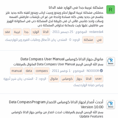
مشكلة غريبة جدا فى الهارد فقد الداتا
R
حصلتلى مشكلة غريبة الجهاز احتاج ويندوز وجيت اركب ويندوز لقيته كانه جديد عايز
يتقسم من جديد يعنى كله مساحة واحدة من غير اى بارتشنات مارضتش اقسمه
وسالت واحد صاحبى قالى ان فى طريقة لحل المشكلة دى فى اسطوانة الهيرنز
بس ماقليش عليها ياريت ياجماعة تحلولى المشكلة دى
redareda4
الموضوع
25 ديسمبر 2011
الداتا
الهارد
جدا
غريبة
فقد
في
مشكلة
الردود: 0
المنتدى:
ركن الأعطال وطلبات الفيرم وير للهارديسك
مانوال جهاز الداتا كومباس Data Compass User Manual
بسم الله الرحمن الرحيم Data Compass User Manual المانوال بالمرفقات
NOOOOR
الموضوع
1 نوفمبر 2011
compass
data
manual
user
الداتا
جهاز
كومباس
مانوال
الردود: 2
المنتدى:
ركن شرح أجهزة
وبرامج صيانة الهاردديسك
أحدث أصدار لجهاز الداتا كومباس الاصدار Data CompassProgram
Version 10.00
بسم الله الرحمن الرحيم بالمرفقات احدث اصدار من برنامج جهاز الداتا كومباس
Update Features