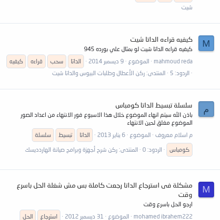
شيت
كيفيه قراءه الداتا شيت
M
كيفيه قراءه الداتا شيت لو بمثال علي بورده 945
mahmoud reda
الموضوع
9 ديسمبر 2014
الداتا
سحب
قراءه
كيفيه
الردود: 5
المنتدى:
ركن الأعطال وطلبات البيوس والداتا شيت
سلسلة تبسيط الداتا كومباس
م
باذن الله سيتم انهاء الموضوع خلال هذا الاسبوع فور الانتهاء من اعداد الصور
الموضوع مغلق لحين الانتهاء
م اسلام معروف
الموضوع
6 يناير 2013
الداتا
تبسيط
سلسلة
كومباس
الردود: 0
المنتدى:
ركن شرح أجهزة وبرامج صيانة الهاردديسك
مشكلة فى استرجاع الداتا رجعت كاملة بس مش شغلة الحل باسرع
M
وقت
ارجو الحل باسرع وقت
mohamed ibrahem222
الموضوع
31 ديسمبر 2012
استرجاع
الحل