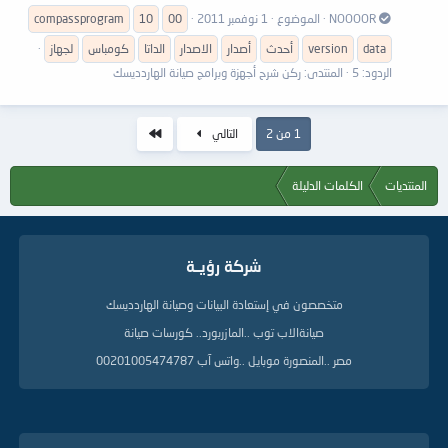
NOOOOR
الموضوع
1 نوفمبر 2011
00
10
compassprogram
data
version
أحدث
أصدار
الاصدار
الداتا
كومباس
لجهاز
الردود: 5
المنتدى:
ركن شرح أجهزة وبرامج صيانة الهاردديسك
الاخير
1 من 2
التالي
المنتديات
الكلمات الدليلة
شركة رؤيــة
متخصصون في إستعادة البيانات وصيانة الهاردديسك
صيانةالاب توب ..المازربورد.. كورسات صيانة
مصر ..المنصورة موبايل ..واتس آب 00201005474787