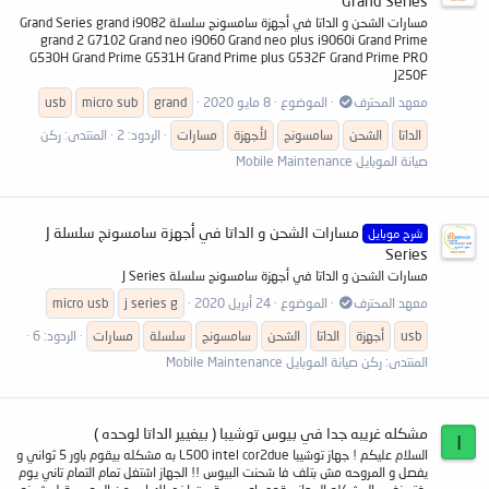
Grand Series
مسارات الشحن و الداتا في أجهزة سامسونج سلسلة Grand Series grand i9082
grand 2 G7102 Grand neo i9060 Grand neo plus i9060i Grand Prime
G530H Grand Prime G531H Grand Prime plus G532F Grand Prime PRO
J250F
معهد المحترف
الموضوع
8 مايو 2020
grand
micro sub
usb
الداتا
الشحن
سامسونج
لأجهزة
مسارات
الردود: 2
المنتدى:
ركن
صيانة الموبايل Mobile Maintenance
مسارات الشحن و الداتا في أجهزة سامسونج سلسلة J
شرح موبايل
Series
مسارات الشحن و الداتا في أجهزة سامسونج سلسلة J Series
معهد المحترف
الموضوع
24 أبريل 2020
j series g
micro usb
usb
أجهزة
الداتا
الشحن
سامسونج
سلسلة
مسارات
الردود: 6
المنتدى:
ركن صيانة الموبايل Mobile Maintenance
مشكله غريبه جدا في بيوس توشيبا ( بيغيير الداتا لوحده )
I
السلام عليكم ! جهاز توشيبا L500 intel cor2due به مشكله بيقوم باور 5 ثواني و
يفصل و المروحه مش بتلف فا شحنت البيوس !! الجهاز اشتغل تمام التمام تاني يوم