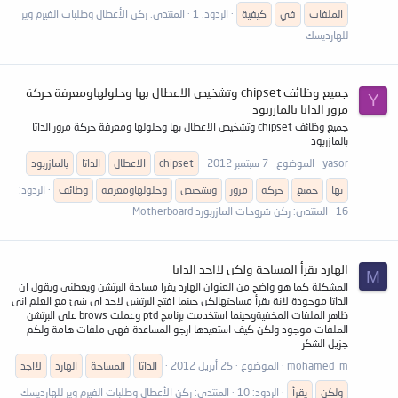
الملفات
في
كيفية
الردود: 1
المنتدى:
ركن الأعطال وطلبات الفيرم وير
للهارديسك
جميع وظائف chipset وتشخيص الاعطال بها وحلولهاومعرفة حركة
Y
مرور الداتا بالمازربود
جميع وظائف chipset وتشخيص الاعطال بها وحلولها ومعرفة حركة مرور الداتا
بالمازربود
yasor
الموضوع
7 سبتمبر 2012
chipset
الاعطال
الداتا
بالمازربود
بها
جميع
حركة
مرور
وتشخيص
وحلولهاومعرفة
وظائف
الردود:
16
المنتدى:
ركن شروحات المازربورد Motherboard
الهارد يقرأ المساحة ولكن لااجد الداتا
M
المشكلة كما هو واضح من العنوان الهارد يقرا مساحة البرتشن ويعطنى ويقول ان
الداتا موجودة لانة يقرأ مساحتهالكن حينما افتح البرتشن لاجد اى شئ مع العلم انى
ظاهر الملفات المخفيةوحينما استخدمت برنامج ptd وعملت brows على البرتشن
الملفات موجود ولكن كيف استعيدها ارجو المساعدة فهى ملفات هامة ولكم
جزيل الشكر
mohamed_m
الموضوع
25 أبريل 2012
الداتا
المساحة
الهارد
لااجد
ولكن
يقرأ
الردود: 10
المنتدى:
ركن الأعطال وطلبات الفيرم وير للهارديسك