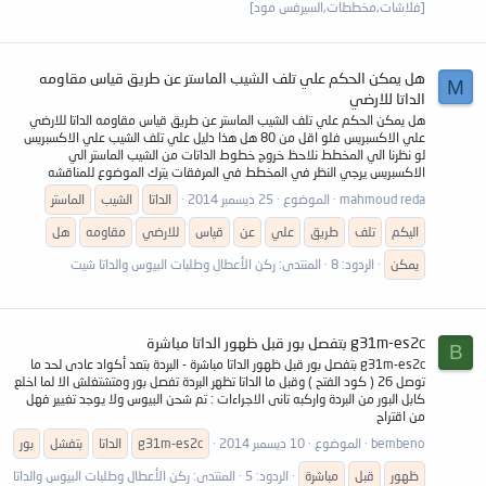
[فلاشات,مخططات,السيرفس مود]
هل يمكن الحكم علي تلف الشيب الماستر عن طريق قياس مقاومه
M
الداتا للارضي
هل يمكن الحكم علي تلف الشيب الماستر عن طريق قياس مقاومه الداتا للارضي
علي الاكسبريس فلو اقل من 80 هل هذا دليل علي تلف الشيب علي الاكسبريس
لو نظرنا الي المخطط نلاحظ خروج خطوط الداتات من الشيب الماستر الي
الاكسبريس يرجي النظر في المخطط في المرفقات يترك الموضوع للمناقشه
mahmoud reda
الموضوع
25 ديسمبر 2014
الداتا
الشيب
الماستر
اليكم
تلف
طريق
علي
عن
قياس
للارضي
مقاومه
هل
يمكن
الردود: 8
المنتدى:
ركن الأعطال وطلبات البيوس والداتا شيت
g31m-es2c بتفصل بور قبل ظهور الداتا مباشرة
B
g31m-es2c بتفصل بور قبل ظهور الداتا مباشرة - البردة بتعد أكواد عادى لحد ما
توصل 26 ( كود الفتح ) وقبل ما الداتا تظهر البردة تفصل بور ومتشتغلش الا لما اخلع
كابل البور من البردة واركبه تانى الاجراءات : تم شحن البيوس ولا يوجد تغيير فهل
من اقتراح
bembeno
الموضوع
10 ديسمبر 2014
g31m-es2c
الداتا
بتفشل
بور
ظهور
قبل
مباشرة
الردود: 5
المنتدى:
ركن الأعطال وطلبات البيوس والداتا