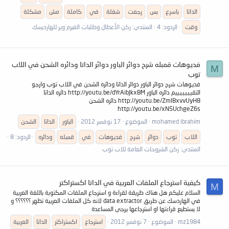
الداتا
باسرع
بس
رجعت
شغلة
في
كاملة
مش
مشكلة
وقت
الردود: 4
المنتدى:
ركن الأعطال وطلبات الفيرم وير للهارديسك
فديوهات قمبله شرح دوائر الباور دوائر الداتا ودائره الشحن في اللاب
M
توب
فديوهات شرح دوائر الباور دوائر الداتا ودائره الشحن في اللاب توب وارجو
التقيييييييم دائره الباور http://youtu.be/dYrAibJkxBM دائره الداتا
http://youtu.be/ZmlBxvvUyH8 دائره الشحن
http://youtu.be/xN5UchgeZ6s
mohamed ibrahim
الموضوع
17 نوفمبر 2012
الباور
الداتا
الشحن
اللاب
توب
دوائر
شرح
فديوهات
في
قمبله
ودائره
الردود: 8
المنتدى:
ركن الشروحات العامة للاب توب
كيفية استرجاع الملفات العربية في الداتا اكستراكتر
M
السلام عليكم هل هناك طريقة لقراءة و استرجاع الملفات المكتوبة باللغة العربية
في الهاردسك عن طريق data extractor لانه كل الملفات العربية تظهر ؟؟؟؟؟؟ و
لا يستطيع قراءتها او استرجاعها يرجى المساعدة
mz1984
الموضوع
7 نوفمبر 2012
استرجاع
اكستراكتر
الداتا
العربية