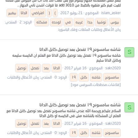
بفتح نفس المشكله الجهاز بيقوم باور بس قمت اخد باك اب من البيوس قبل شحنه
لقيت قيم كتير متغيره بالظبط من add 3010 فا قولت اشحن تاني الجهاز...
islam_asker
الموضوع
21 يوليو 2017
(
)
افتراضي
الداتا
بيغيير
بيوس
توشيبا
جدا
غريبه
في
لوحده
مشكله
الردود: 2
المنتدى:
ركن الأعطال وطلبات الملفات وفك الباسورد
شاشه سامسونج ١٩ تفصل بعد توصيل كابل الداتا
S
شاشه سامسونج ١٩ تفصل بعد توصيل كابل الداتا مع العلم ان الكيسه سليمه
وكابل الداتا سليم
sakr2020
الموضوع
16 فبراير 2017
الداتا
بعد
تفصل
توصيل
سامسونج
شاشه
كابل
١٩
الردود: 0
المنتدى:
ركن الأعطال والطلبات
[فلاشات,مخططات,السيرفس مود]
شاشه سامسونج ١٩ تفصل بعد توصيل كابل الداتا
S
السلام عليكم ورحمة الله عندى شاشه سامسونج تفصل بعد توصيل كابل الداتا مع
العلم ان المشكله بالشاشه مش فى الكيسه او كابل الداتا
sakr2020
الموضوع
16 فبراير 2017
الداتا
بعد
تفصل
توصيل
سامسونج
شاشه
كابل
١٩
الردود: 0
المنتدى:
ركن الأعطال والطلبات