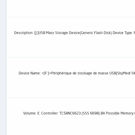
Description: [J:]USB Mass Storage Device(Generic Flash Disk) Device Type
Device Name: +[F:]+Périphérique de stockage de masse USB(SkyMedi SK6238A B
Volume: E: Controller: TC58NC6623 (SSS 6698) BA Possible Mem