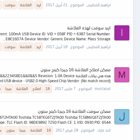
ابراهيم الشطيبى
الموضوع
21 أبريل 2017
اريد
الفلاشة
سوفت
اريد سوفت لهذه الفلاشة
ا
rrent: 100mA USB Device ID: VID = 058F PID = 6387 Serial Number:
E8E16D7A Device Vendor: Generic Device Name: Mass Storage...
ابراهيم الشطيبى
الموضوع
18 أبريل 2017
اريد
الفلاشة
سوفت
ممكن اصلاح الفلاشة 16 جيجا كينج ستون
M
هذه هي بيانات الفلاشة &5 Revision: 1.0A Device
rd USB device - USB2.0 High-Speed Chip Vendor: (No match record)...
mustasat
الموضوع
7 مارس 2017
16
اصلاح
الفلاشة
جيجا
س
ممكن سوفت الفلاشة 16 جيجا كينج ستون
ل
VG6T2HTA00 Toshiba TC58TEG6T2JTA00 Toshiba TC58NVG6T2JTA00
e: TLC Flash ID: 98DE9892 7250 Flash CE: 1 VID: 0930 PID: 6544...
لاند مارك
الموضوع
28 فبراير 2017
16
الفلاشة
جيجا
ستون
س