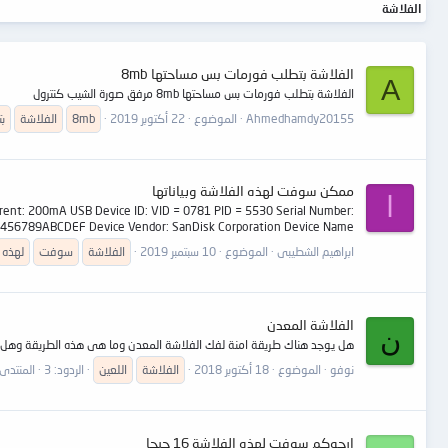
الفلاشة
الفلاشة بتطلب فورمات بس مساحتها 8mb
A
الفلاشة بتطلب فورمات بس مساحتها 8mb مرفق صورة الشيب كنترول
Ahmedhamdy20155
الموضوع
22 أكتوبر 2019
8mb
الفلاشة
ب
ممكن سوفت لهذه الفلاشة وبياناتها
ا
rrent: 200mA USB Device ID: VID = 0781 PID = 5530 Serial Number:
456789ABCDEF Device Vendor: SanDisk Corporation Device Name...
ابراهيم الشطيبى
الموضوع
10 سبتمبر 2019
الفلاشة
سوفت
لهذه
الفلاشة المعدن
ن
هل يوجد هناك طريقة امنة لفك الفلاشة المعدن وما هى هذه الطريقة وهل هناك حل لمشكلة السوفت sss6698 لانه غير موجود او هل يمكن تحويل سوفته لكى تعمل الفلاشة وهل 
نوفو
الموضوع
18 أكتوبر 2018
الفلاشة
اللعين
الردود: 3
المنتدى
ارجوكم سوفت لهذه الفلاشة 16 جيجا