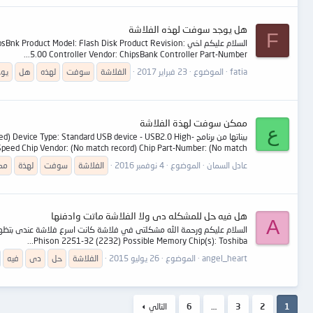
هل يوجد سوفت لهذه الفلاشة
F
السلام عليكم اخي  Model: Flash Disk Product Revision
5.00 Controller Vendor: ChipsBank Controller Part-Number...
fatia
الموضوع
23 فبراير 2017
الفلاشة
سوفت
لهذه
هل
يو
ممكن سوفت لهذة الفلاشة
ع
بيناتها من برنامج e: Standard USB device - USB2.0 High
Speed Chip Vendor: (No match record) Chip Part-Number: (No match...
عادل السمان
الموضوع
4 نوفمبر 2016
الفلاشة
سوفت
لهذة
مم
هل فيه حل للمشكله دى ولا الفلاشة ماتت وادفنها
A
Phison 2251-32 (2232) Possible Memory Chip(s): Toshiba...
angel_heart
الموضوع
26 يوليو 2015
الفلاشة
حل
دى
فيه
1
2
3
…
6
التالي