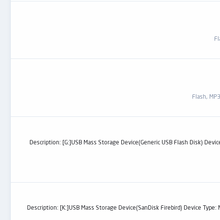
Description: [G:]USB Mass Storage Device(Generic USB Flash Disk) Device  =
Description: [K:]USB Mass Storage Device(SanDisk Firebird) Device Type