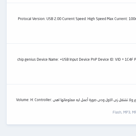
Protocal Version: USB 2.00 Current Speed: High Speed Max Current: 100mA US:
chip genius Device Name: +USB Input Device PnP Device ID: VID = 1C4F PID =-
السلام عليكم ورحمة الله مشكلتى في فلاشة كانت اسرع فلاشة عندى بتظهر رسالة كل ما احطها في الجهاز اول مرة اشوفها USB HUB POWER EXCEEDED ومش عايزه تنور ولا تشتغل زى الاول ودى صورة أعمل ايه معلوماتها اهى Volume: H: Controller: