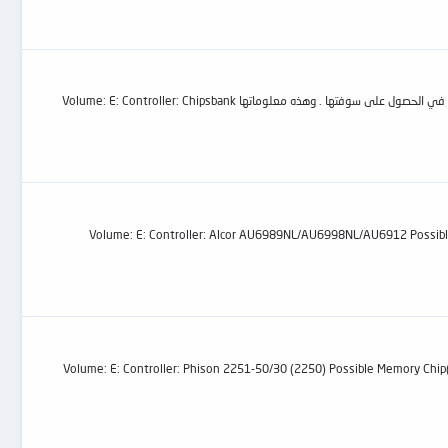
لدي هذه الفلاشة من نوع معدن قمت بتجريب لا يقل عن خمسين سوفت لها ولم يتعرف على اي سوفت كما انني بحثت في مواقع كثيرة وجميع من طلب سوفت لها لم ينجح في الحصول على سوفتها . وهذه معلوماتها Volume: E: Controller: Chipsbank
Volume: E: Controller: Alcor AU6989NL/AU6998NL/AU6912 Possible Memory Chip(s): Not av
Volume: E: Controller: Phison 2251-50/30 (2250) Possible Memory C