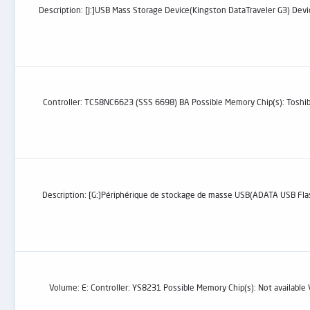
Description: [J:]USB Mass Storage Device(Kingston DataTraveler G3) Dev
Controller: TC58NC6623 (SSS 6698) BA Possible Memory Chip(s): Tosh
اليوم أقدم لكم حل نهائي للفلاشة المحمية ضد الكتابة ولا تقبل الفورمات وهذا مناسبة فقط للفلاشة sm3255aa أو sm3255ab مثال ذلك Description: [G:]Périphérique de stockage de masse USB(ADATA USB Flash Drive)
Volume: E: Controller: YS8231 Possible Memory Chip(s): Not available VID: BA57 PID: