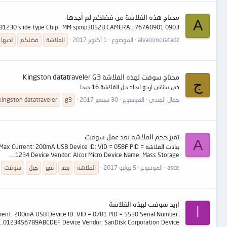
محتاج هذه الفلاشة من فضلكم لم أجدها
A
Board id : 280_V12 081230 slide type Chip : MM spmp3052B CAMERA : 767A0901 0903 أنا 
alvaromoratadz
الموضوع
1 أكتوبر 2017
الفلاشة
فضلكم
لديها
محتاج سوفت لهذه الفلاشة Kingston datatraveler G3
ج
دى بياناتى ارجو ايجاد حل الفلاشة 16 جيجا
جمال الجندى
الموضوع
30 سبتمبر 2017
g3
kingston datatraveler
تغير حجم الفلاشة بعد عمل سوفت
A
بيانات الفلاشة ent: 200mA USB Device ID: VID = 058F PID
1234 Device Vendor: Alcor Micro Device Name: Mass Storage...
asce
الموضوع
5 يوليو 2017
الفلاشة
بعد
تغير
جيل
سوفت
اريد سوفت لهذه الفلاشة
ا
rrent: 200mA USB Device ID: VID = 0781 PID = 5530 Serial Number:
0123456789ABCDEF Device Vendor: SanDisk Corporation Device...