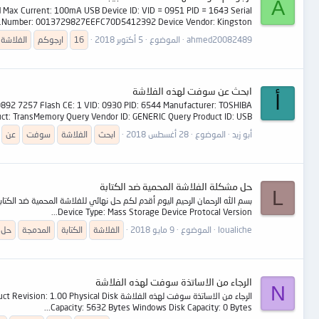
A
d Max Current: 100mA USB Device ID: VID = 0951 PID = 1643 Serial
Number: 0013729827EEFC70D5412392 Device Vendor: Kingston...
ahmed20082489
الموضوع
5 أكتوبر 2018
16
ارجوكم
الفلاشة
ابحث عن سوفت لهذه الفلاشة
أ
92 7257 Flash CE: 1 VID: 0930 PID: 6544 Manufacturer: TOSHIBA
ct: TransMemory Query Vendor ID: GENERIC Query Product ID: USB...
أبو زيد
الموضوع
28 أغسطس 2018
ابحث
الفلاشة
سوفت
عن
حل مشكلة الفلاشة المحمية ضد الكتابة
L
Device Type: Mass Storage Device Protocal Version...
loualiche
الموضوع
9 مايو 2018
الفلاشة
الكتابة
المدمجة
حل
الرجاء من الاساتذة سوفت لهذه الفلاشة
N
الرجاء من الاساتذة سوفت لهذه الفلاشة 
Capacity: 5632 Bytes Windows Disk Capacity: 0 Bytes...