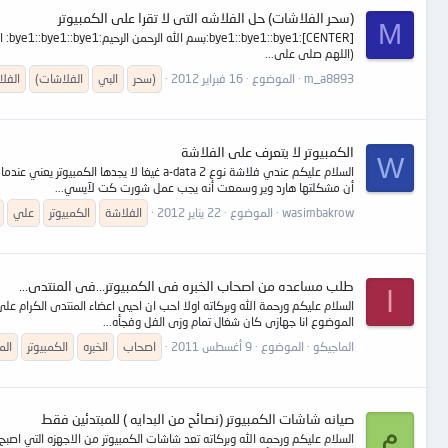
(سحر الفلاشات) حل الفلاشه التى لا تقرا على الكمبيوتر
M
[e1
(اللهم صلى على...
m_a8893
الموضوع
16 فبراير 2012
(سحر
البي
الفلاشات)
الفل
الكمبيوتر لا يتعرف على الفلاشة
W
أن مشكلتها هارد وير وسمعت أنه يجب عمل شورت كت لآيسي...
wasimbakrow
الموضوع
22 يناير 2012
الفلاشة
الكمبيوتر
علي
طلب مساعده من اصحاب الخبره فى الكمبيوتر...فى المنتدى...
ا
السلام عليكم ورحمة الله وبركاته اولا احب ان احيى اعضاء المنتدى الكرا
الموضوع انا جهازى كان شغال تمام وزى الفل وفجأه...
الماجيكو
الموضوع
9 أغسطس 2011
اصحاب
الخبره
الكمبيوتر
الم
صيانه شاشات الكمبيوتر (نصائح من البدايه ) للمبتدئين فقط
م
السلام عليكم ورحمه الله وبركاته تعد شاشات الكمبيوتر من الاجهزه التي اصبح 