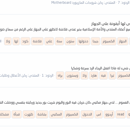
الردود: 7
المنتدى:
ركن شروحات المازربورد Motherboard
 أعضاء المنتدى والأمة الإسلامية بخير عندى فلاشة لاتظهر على الجهاز على الرغم من سماع صوتها ب
الجهاز
الكمبيوتر
جيجا
دخولها
ستون
سنة
علي
فلاشة
كود
لها
ولا
ال
لكمبيوتر
تيرا
فيه
هارد
ولا
ويسترون
يراه
الردود: 1
المنتدى:
ركن الأعطال وطلبات 
العموم ... لدي جهاز مكتبي كان خربان فيه البور واليوم شريت بور جديد وركبته بنفسي ووصلت الش
q
read
أرجوو
اس
الدخول
الكمبيوتر
المكتبي
بشاشة
ظهرت
فجأة
مشكلة