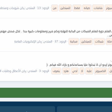
بيوتر
شاشات
صيانه
فقط
للمبتدئين
من
الردود: 13
المنتدى:
ركن شروحات ومخطط
ى العلم دورة لتعلم الشبكات من البداية للنهاية وكم شرح ومعلومات كبيرة جدا .. لكل شخص م
...
ملة
شبكات
للمبتدئين
مجانية
الردود: 37
المنتدى:
ركن الإلكترونيات العامة
ل
الكمبيوتر
عليه
لا
لدي
هارد
يتعرف
الردود: 3
المنتدى:
ركن الأعطال وطلبات الف