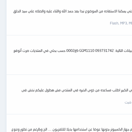
ر فنرجو الانتباه والتركيو جيدا حتى يمكننا الاستفاده من الموضوع نبدا بعد حمد الله والثناء عليه والصلاه على سيد الخلق
السلام عليكم عندي فلاشة نوع a-data 2 غيغا لا يجدها الكمبيوتر يعني عندما أوصلها بالكمبيوتر لا يظهر لا صوت ولا غيره يعني كأنها غير موصولة.. مكتوب على رأس الفلاشة البيانات التالية: 0002gb GGM1110 093731742 حسب بحثي في المنتديات صرت أتوقع
لمنتدى الكبير اطلب مساعده من ذوى الخبره فى المنتدى مش هطول عليكم نخش فى
 شيت
از الكمبيوتر بدونها عوضا عن استخدامها بديلا للتلفزيون .... الخ وبالرغم من تطور وتنوع