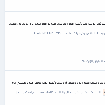
أنها اتعرفت عليه وأحييانا تظهر وعند عمل تهيئة لها تظهر رسالة أدرج القرص فى البرتشن
ردود: 1
المنتدى:
ركن صيانة الفلاشات ,Flash, MP3, MP4, MP5
الفيرم وير للهارديسك
اشة وشغلت الجهاز وتمام والحمد لله وقمت بأطفاء الجهاز لتوصيل الهارد والسيدي روم
الردود: 5
المنتدى:
ركن الأعطال والطلبات [فلاشات,مخططات,السيرفس مود]