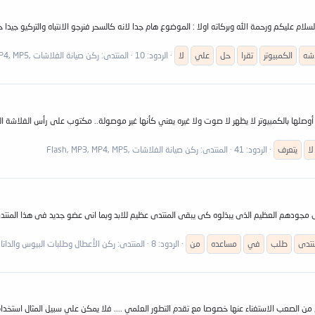
CENTER]:bye1::bye1::by:بسم الله الرحمن الرحيم:bye1::bye1::bye1: السلام عليكم ورحمة الله وبركاته اولا : الموضوع هام جدا لانه كالسح
اشه
الكمبيوتر
تقرا
حل
علي
لا
الردود: 10
المنتدى:
ركن صيانة الفلاشات ,Flash, MP3, MP4, MP5
لا
يتعرف
الردود: 41
المنتدى:
ركن صيانة الفلاشات ,Flash, MP3, MP4, MP5
م على مجودهم العظيم الذى يبذلوه كى يبقى المنتدى عظيم للابد وبما انى عضو جديد فى هذا ا
نتدى
طلب
في
مساعده
من
الردود: 8
المنتدى:
ركن الأعطال وطلبات البيوس والداتا
من الصعب الاستغناء عنها خصوصا مع تقدم التطور العلمي .... فلا يمكن علي سبيل المثال استخدام جه