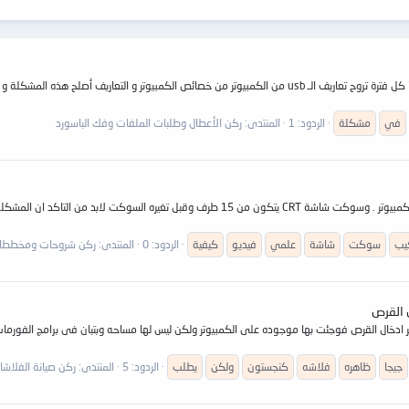
السلام عليكم و رحمة الله و بركاته أخواني الأعزاء لدي مشكلة في الويندوز 7 كل فترة تروح تعاريف الـ usb من الكمب
في
مشكلة
الردود: 1
المنتدى:
ركن الأعطال وطلبات الملفات وفك الباسورد
يب
سوكت
شاشة
علمي
فيديو
كيفية
الردود: 0
المنتدى:
ركن شروحات ومخططا
جيجا
ظاهره
فلاشه
كنجستون
ولكن
يطلب
الردود: 5
المنتدى:
ركن صيانة الفلاشات , MP3, MP4, MP5