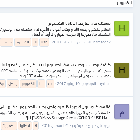
الكمبيوتر
مشكلة في تعاريف الـ usb الكمبيوتر
H
المشكلة من جذورها إلا بفرمتة الجهاز و لا أريد أن أعمل...
hamzaehk
الموضوع
13 يوليو 2018
usb
الـ
الكمبيوتر
تعاريف
كيفية تركيب سوكت شاشة الكمبيوتر crt بشكل علمي فيديو hd
H
توصيل البيانات وعن اي برنامج اخر . تغير سوكت شاشة CRT وتلف...
hythan
الموضوع
10 يوليو 2017
crt
hd
الكمبيوتر
بشكل
ترك
فلاشه كنجستون 8 جيجا ظاهره ولكن يطلب الكمبيوتر ادخالها الى القرص
م
?[H:]?USB Mass Storage Device(GENERIC USB Mass...
ميدو مان دارلنج
الموضوع
21 أغسطس 2016
8
ادخالها
الكمبيوتر