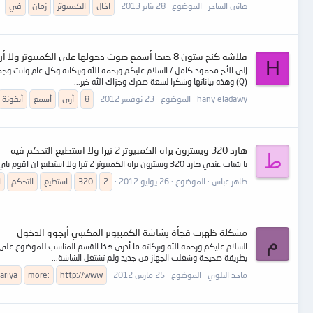
هانى الساحر
الموضوع
28 يناير 2013
اخال
الكمبيوتر
زمان
في
فلاشة كنج ستون 8 جيجا أسمع صوت دخولها على الكمبيوتر ولا أرى لها أيقونة على الجهاز
H
إلى الأخ محمود كامل / السلام عليكم ورحمة الله وبركاته وكل عام وانت وجميع
(Q) وهذه بياناتها وشكرا لسعة صدرك وجزاك الله خير...
hany eladawy
الموضوع
23 نوفمبر 2012
8
أرى
أسمع
أيقونة
هارد 320 ويسترون يراه الكمبيوتر 2 تيرا ولا استطيع التحكم فيه
ط
يا شباب عندي هارد 320 ويسترون يراه الكمبيوتر 2 تيرا ولا استطيع ان اقوم باي شيء له ماذا افعل الرجاء الرد بسرعة وشكرا
طاهر عباس
الموضوع
26 يوليو 2012
2
320
استطيع
التحكم
ا
مشكلة ظهرت فجأة بشاشة الكمبيوتر المكتبي أرجوو الدخول
م
السلام عليكم ورحمه الله وبركاته ما أدري هذا القسم المناسب للموضوع على 
بطريقة صحيحة وشغلت الجهاز من جديد ولم تشتغل الشاشة...
ماجد البلوي
الموضوع
25 مارس 2012
http://www
more:
ariya