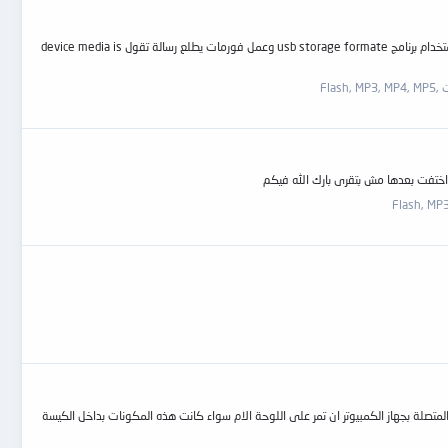
السلام عليكم ورحمة الله وبركاته المشكله تتخلص في الاتي : فلاشة 1 جيجا تتعرف علي الكمبيوتر ولكن عن عمل كلك يمين وخصائص هذة الفلاشة تظهر مساحتها صفر وعند استخدام برنامج usb storage formate وعمل فورمات يطلع رسالة تقول device media is
Flas
عنى وجوب جميع المكونات المتصلة بجهاز الكمبيوتر ان تمر على اللوحة الام سواء كانت هذه المكونات بداخل الكيسة