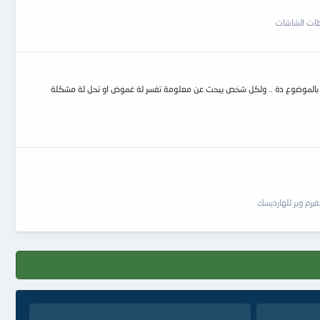
ات الشاشات
هتم بالموضوع دة .. ولكل شخص يبحث عن معلومة تفسر لة غموض او تحل لة مشكلة
يرم وير للهارديسك