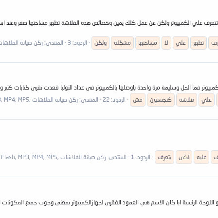
رف
تظهر
علي
لا
مساحتها
مشكلة
ولكن
الردود: 3
المنتدى:
ركن صيانة الفلاشات ,h, MP3, MP4, MP5
علي
فلاشة
كنجستون
مش
الردود: 22
المنتدى:
ركن صيانة الفلاشات ,Flash, MP3, MP4, MP5
ف
عليه
لكى
يتعرف
الردود: 1
المنتدى:
ركن صيانة الفلاشات ,Flash, MP3, MP4, MP5
اجة عاوزين نتفق ان ال Mother board او اللوحة الام او اللوحة الرئسية ايا كان الاسم هي العمود الفقري لجهازالكمبيوتر بم