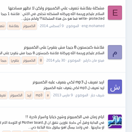
مشكلة بفلاشة تتعرف علي الكمبيوتر ولكن لا تظهر مساحتها
E
write- protected فما هو حل هذة المشكلة؟؟ ولكم جزيل...
eng.mohamed
الموضوع
9 أغسطس 2014
الكمبيوتر
بفلاشة
تتع
فلاشة كنجستون 8 جيجا مش بتقرئ على الكمبيوتر
م
السلام عليكم ورحمة الله وبركاتة فلاشة كنجستون 8 جيجا مش بتقرئ على الكمبيوتر فما الحل وسليمة مرة واحدة باوصلها بالكمبيوتر فى عداد التولبا قعدت تقرى كتابات كتير واختفت بعدها مش بتقرى بارك الله فيكم
ميدو مان دارلنج
الموضوع
30 يناير 2014
8
الكمبيوتر
بتقرئ
جيجا
اريد تعريف ل mp3 لكي يتعرف عليه الكمبيوتر
ش
اريد تعريف ل mp3 لكي يتعرف عليه الكمبيوتر
شريف ديار
الموضوع
9 مارس 2013
a
mp3
اريد
الكمبيوتر
تعري
ايام زمان فى الكمبيوتر وشرح خبايا واسرار نادرة !!
في البداية وقبل أي ح
او بخارجها . في واحد بيسأل اهو بيقول حتة البتاعة دي...