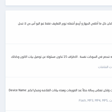
يوتر من خصائص الكمبيوتر و التعاريف أصلح هذه المشكلة و لكن كل ما أطفي الجهاز و أرجع أشغله تروح التعاريف فقط تبع اليو أس بي لا تنحل
بسم الله الرحمن الرحيم سنتحدث اليوم عن كيفية تركيب سوكت الشاشة CRT كمبيوتر . وسوكت شاشة CRT يتكون من 15 طرف وقبل تغيره السوكت لابد من التاكد ان المشكله تنحصر في السوكت نفسة . الاطراف 15 تكون مسئولة عن توصيل بيات الالون وكذلك
ت الشاشات
فلاشه كنجستون 8 جيجا ظاهره على الكمبيوتر بدون مساحه و يطلب الكمبيوتر ادخال القرص فوجئت بها موجوده على الكمبيوتر ولكن ليس لها مساحه وبتبان فى برامج الفورمات ولكن تعطى رسالة خطأ عند الفورمات وهذه بيانات الفلاشه وشكرا لكم Device Name:
Flash,