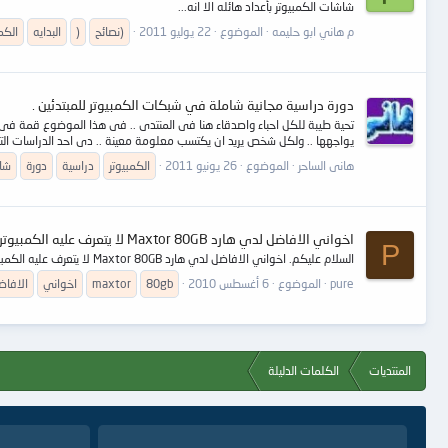
شاشات الكمبيوتر بأعداد هائله الا انه...
م هاني ابو حليمه
الموضوع
22 يوليو 2011
(نصائح
)
البدايه
الكم
دورة دراسية مجانية شاملة في شبكات الكمبيوتر للمبتدئين .
تحية طيبة للكل احباء واصدقاء هنا فى المنتدى .. فى هذا الموضوع قمة ف
يواجهها .. ولكل شخص يريد ان يكتسب معلومة معينة .. دى احد الدراسات التى
هانى الساحر
الموضوع
26 يونيو 2011
الكمبيوتر
دراسية
دورة
شا
اخواني الافاضل لدي هارد Maxtor 80GB لا يتعرف عليه الكمبيوتر .
P
السلام عليكم. اخواني الافاضل لدي هارد Maxtor 80GB لا يتعرف عليه الكمبيوتر ارجو ان لا تبخلوا عليا بمساعدتكم و بارك الله فيكم. :(
pure
الموضوع
6 أغسطس 2010
80gb
maxtor
اخواني
الافاض
المنتديات
الكلمات الدليلة