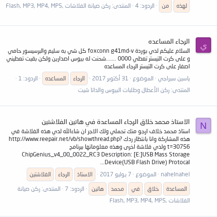
لهذه
من
الردود: 4
المنتدى:
ركن صيانة الفلاشات ,Flash, MP3, MP4, MP5
الرجاء المساعده
ي
السلام عليكم لدي بوردة foxconn g41md-v كل شي به سليم والبرسيسور حامي
و على كرت التيستر تعطي 0000 .......شحنت له بيوس اصدارين ولكن بقيت تعطيني
اصفار على كرت التيستر الرجاء المساعده
ياسين سيراجي
الموضوع
31 أكتوبر 2017
الرجاء
المساعده
الردود: 1
المنتدى:
ركن الأعطال وطلبات البيوس والداتا شيت
الاستاذ محمد خلاق الرجاء المساعدة في هاتين الفلاشتين
N
استاذ محمد خلاف ارجو منك تحملي ولك الاجر ان شاءالله لدي هذه الفلاشة في
هذه المشاركة وانا بانتظار ردك http://www.reepair.net/vb/showthread.php?
t=30756 ولدي فلاشة اخرى وهذه معلوماتها ببرنامج
ChipGenius_v4_00_0022_RC3 Description: [E:]USB Mass Storage
Device(USB Flash Drive) Protocal...
nahelnahel
الموضوع
7 يوليو 2017
الاستاذ
الرجاء
الفلاشتين
المساعدة
خلاق
في
محمد
هاتين
الردود: 7
المنتدى:
ركن صيانة
الفلاشات ,Flash, MP3, MP4, MP5