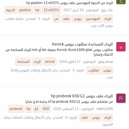
الرجاء من الاخوة المهندسين ملف بيوس hp pavilion 15-e037cl
علاء عزوز
الموضوع
29 أبريل 2017
15-e037cl
hp
pavilion
الاخوة
الرجاء
المهندسين
بيوس
ملف
من
الردود: 1
المنتدى:
مكتبة ملفات
بيوس اللاب توب
الرجاء المساعدة مطلوب بيوس Asrock
ه
مطلوب بيوس Asrock 4core1600-glan بصيغة bin أو rom الرجاء المساعدة من
الاعضاء وشكرا
هشام زهور
الموضوع
17 أكتوبر 2016
asrock
الرجاء
المساعدة
بيوس
مطلوب
الردود: 3
المنتدى:
ركن الأعطال وطلبات البيوس والداتا
شيت
الرجاء ملف بيوس hp probook 650 G1
R
من فضلكم ملف بيوس hp probook 650.G1 أنا بحاجة له و شكرا
rabeh2006
الموضوع
13 أغسطس 2016
650
g1
hp
probook
الرجاء
بيوس
ملف
الردود: 0
المنتدى:
ركن الأعطال وطلبات الملفات وفك
الباسورد