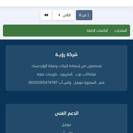
الاخير
1 من 8
التالي
المنتديات
الكلمات الدليلة
شركة رؤيــة
متخصصون في إستعادة البيانات وصيانة الهاردديسك
صيانةالاب توب ..المازربورد.. كورسات صيانة
مصر ..المنصورة موبايل ..واتس آب 00201005474787
الدعم الفنى
موبايل
واتس آب