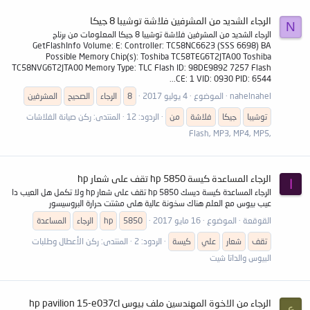
الرجاء الشديد من المشرفين فلاشة توشيبا 8 جيكا
N
الرجاء الشديد من المشرفين فلاشة توشيبا 8 جيكا المعلومات من برناج
GetFlashInfo Volume: E: Controller: TC58NC6623 (SSS 6698) BA
Possible Memory Chip(s): Toshiba TC58TEG6T2JTA00 Toshiba
TC58NVG6T2JTA00 Memory Type: TLC Flash ID: 98DE9892 7257 Flash
CE: 1 VID: 0930 PID: 6544...
nahelnahel
الموضوع
4 يوليو 2017
8
الرجاء
الصحيح
المشرفين
توشيبا
جيكا
فلاشة
من
الردود: 12
المنتدى:
ركن صيانة الفلاشات
,Flash, MP3, MP4, MP5
الرجاء المساعدة كيسة hp 5850 تقف على شعار hp
ا
الرجاء المساعدة كيسة ديسك hp 5850 تقف على شعار hp ولا تكمل هل العيب دا
عيب بيوس مع العلم هناك سخونة عالية هلى مشتت حرارة البروسيسور
القوقعة
الموضوع
16 مايو 2017
5850
hp
الرجاء
المساعدة
تقف
شعار
علي
كيسة
الردود: 2
المنتدى:
ركن الأعطال وطلبات
البيوس والداتا شيت
الرجاء من الاخوة المهندسين ملف بيوس hp pavilion 15-e037cl
ع