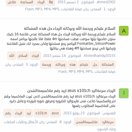
ahmed2002
الموضوع
2 ديسمبر 2015
8g
الرجاء
المساعدة
فلاش
الردود: 1
المنتدى:
ركن صيانة الفلاشات ,Flash, MP3, MP4, MP5
السلام عليكم ورحمة الله وبركاته الرجاء حل هذه المشكلة
A
السلام عليكم ورحمة الله وبركاته الرجاء حل هذه المشكلة عندي فلاشة 16 كينك
ستون صاحبها نزلها سوفت فبقت مساحتها 4m فقط فانا عالجتها ببرنامج اسمه
Formatter_SiliconPower البرنامج رجع مساحتها ولكن بمجرد انك تشيل الفلاشة
وتركبها تاني ترجع مساحتها 4M وهذه هي بياناتها
Ahmedhamdy20155
الموضوع
14 سبتمبر 2015
الرجاء
السلام
الله
المشكلة
حل
عليكم
هذه
وبركاته
ورحمة
الردود: 5
المنتدى:
ركن
صيانة الفلاشات ,Flash, MP3, MP4, MP5
الرجاء سرعةالرد asus x101ch اريد رقم ماكسيمةالشحن
ا
الرجاء سرعةالرد asus x101ch اريد رقم ماكسيمةالشحن لانى غيرت الماكسيما برقم
اخر والمكسيما ضاعت منى فارجوالرد للضروره ومرفق صوره للبورده وعامل دايره
على الماكسيما المطلوب رقمها
العتمونى
الموضوع
23 يوليو 2015
asus
x101ch
اريد
الرجاء
رقم
سرعةالرد
ماكسيمةالشحن
الردود: 8
المنتدى:
ركن الأعطال وطلبات الملفات
وفك الباسورد