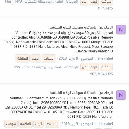
سوفت
لهذه
من
الردود: 8
المنتدى:
ركن صيانة الفلاشات ,Flash, MP3,
MP4, MP5
الرجاء من الاساتذة سوفت لهذه الفلاشة
N
لقد جربت اكثر من 30 سوفت عليها ولم انجح هذه معلوماتها Volume: E:
Controller: Alcor AU6989NL/AU6998NL/AU6912 Possible Memory
Chip(s): Not available Chip Code: 0xCC01 Chip F/W: 0083 Group: 98 VID:
058F PID: 1234 Manufacturer: Alcor Micro Product: Mass Storage
Device Query Vendor ID...
nahelnahel
الموضوع
9 مارس 2018
الاساتذة
الرجاء
الفلاشة
سوفت
لهذه
من
الردود: 22
المنتدى:
ركن صيانة الفلاشات ,Flash,
MP3, MP4, MP5
الرجاء من الاساتذة سوفت لهذه الفلاشة
N
Volume: E: Controller: Phison 2251-50/30 (2250) Possible Memory
Chip(s): Intel 29F64G08CAMD1 Intel 29F64G08CAMD2 Intel
29F32G08AAMD1 Intel 29F32G08AAMD2 Memory Type: MLC Flash ID:
89D7943E 84 Chip F/W: 01.05.10 Firmware Date: 2009-11-10 VID:
0951 PID: 1625 Manufacturer...
nahelnahel
الموضوع
3 يناير 2018
الاساتذة
الرجاء
الفلاشة
سوفت