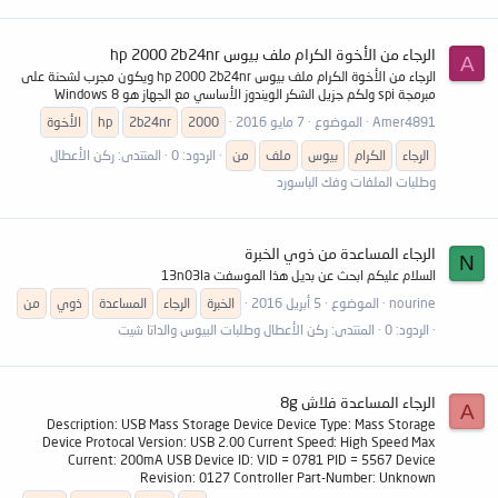
الرجاء من الأخوة الكرام ملف بيوس hp 2000 2b24nr
A
الرجاء من الأخوة الكرام ملف بيوس hp 2000 2b24nr ويكون مجرب لشحنة على
مبرمجة spi ولكم جزيل الشكر الويندوز الأساسي مع الجهاز هو Windows 8
Amer4891
الموضوع
7 مايو 2016
2000
2b24nr
hp
الأخوة
الرجاء
الكرام
بيوس
ملف
من
الردود: 0
المنتدى:
ركن الأعطال
وطلبات الملفات وفك الباسورد
الرجاء المساعدة من ذوي الخبرة
N
السلام عليكم ابحث عن بديل هذا الموسفت 13n03la
nourine
الموضوع
5 أبريل 2016
الخبرة
الرجاء
المساعدة
ذوي
من
الردود: 0
المنتدى:
ركن الأعطال وطلبات البيوس والداتا شيت
الرجاء المساعدة فلاش 8g
A
Description: USB Mass Storage Device Device Type: Mass Storage
Device Protocal Version: USB 2.00 Current Speed: High Speed Max
Current: 200mA USB Device ID: VID = 0781 PID = 5567 Device
Revision: 0127 Controller Part-Number: Unknown