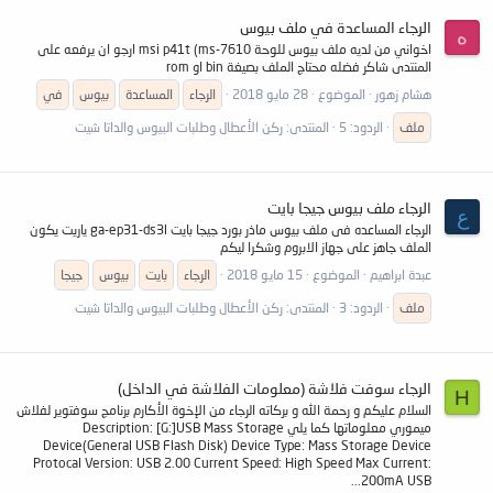
الرجاء المساعدة في ملف بيوس
ه
اخواني من لديه ملف بيوس للوحة msi p41t (ms-7610 ارجو ان يرفعه على
المنتدى شاكر فضله محتاج الملف بصيغة bin او rom
هشام زهور
الموضوع
28 مايو 2018
الرجاء
المساعدة
بيوس
في
ملف
الردود: 5
المنتدى:
ركن الأعطال وطلبات البيوس والداتا شيت
الرجاء ملف بيوس جيجا بايت
ع
الرجاء المساعده فى ملف بيوس ماذر بورد جيجا بايت ga-ep31-ds3l ياريت يكون
الملف جاهز على جهاز الابروم وشكرا ليكم
عبدة ابراهيم
الموضوع
15 مايو 2018
الرجاء
بايت
بيوس
جيجا
ملف
الردود: 3
المنتدى:
ركن الأعطال وطلبات البيوس والداتا شيت
الرجاء سوفت فلاشة (معلومات الفلاشة في الداخل)
H
السلام عليكم و رحمة الله و بركاته الرجاء من الإخوة الأكارم برنامج سوفتوير لفلاش
ميموري معلوماتها كما يلي Description: [G:]USB Mass Storage
Device(General USB Flash Disk) Device Type: Mass Storage Device
Protocal Version: USB 2.00 Current Speed: High Speed Max Current:
200mA USB...