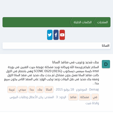
المنتديات
الكلمات الدليلة
الساتا
بطء شديد وغريب فى منافذ الساتا
D
السلام عليكم ورحمة الله وبركاته توجد مشكلة عويصة حيرت الفنيين فى بوردة
intel كيسة سيمنس ديسكتوب SCENIC E620 (i915G) وهى باختصار فى الاول
كانت منافذ الساتا تعمل بدون مشاكل ثم حدث بطء شديد فى منفذ الساتا الاول
ومعه بطء شديد فى نقل البيانات وعند تركيب الهارد على المنفذ الثانى يكون سريع
جدا...
Demag
الموضوع
18 يوليو 2015
الساتا
بطء
جدا
سيدي
غريبة
في
مشكلة
منافذ
الردود: 3
المنتدى:
ركن الأعطال وطلبات البيوس
والداتا شيت