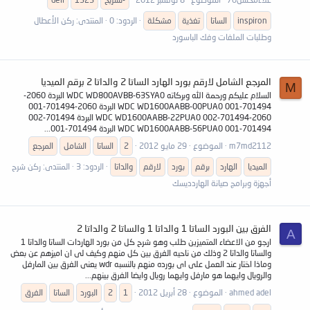
inspiron
الساتا
تغذية
مشكلة
الردود: 0
المنتدى:
ركن الأعطال
وطلبات الملفات وفك الباسورد
المرجع الشامل لارقم بورد الهارد الساتا 2 والداتا 2 برقم الميديا
M
السلام عليكم ورحمة الله وبركاته WDC WD800AVBB-63SYA0 البردة 2060-
701494-001 WDC WD1600AABB-00PUA0 البردة 2060-701494-001
2060-701494-002 WDC WD1600AABB-22PUA0 البردة 701494-002
701494-001 WDC WD1600AABB-56PUA0 البردة 701494-001...
m7md2112
الموضوع
29 مايو 2012
2
الساتا
الشامل
المرجع
الميديا
الهارد
برقم
بورد
لارقم
والداتا
الردود: 3
المنتدى:
ركن شرح
أجهزة وبرامج صيانة الهاردديسك
الفرق بين البورد الساتا 1 والداتا 1 والساتا 2 والداتا 2
A
ارجو من الاعضاء المتميزين طلب وهو شرح كل من بورد الهاردات الساتا والداتا 1
والساتا والداتا 2 وذلك من ناحيه الفرق بين كل منهم وكيف لى ان اميزهم عن بعض
وماذا اختار عند العمل على اى بورده منهم بالنسبه wdr يعنى الفرق بين المارفل
والرويال وايهما هو مارفل وايهما رويال وايضا الفرق بينهم...
ahmed adel
الموضوع
28 أبريل 2012
1
2
البورد
الساتا
الفرق