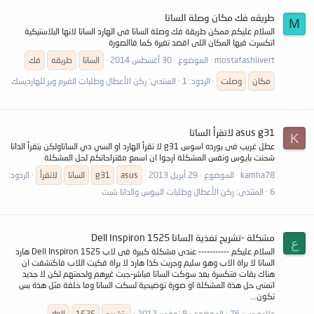
طريقه فك مكان وصلة الساتا
M
السلام عليكم ممكن طريقة فك وصلة الساتا فى الهارد الساتا لانها البلاستيكية
اتكسرت فيها المكان اللى اقصد تغيرة كما فاالصورة
mostafashlivert
الموضوع
30 أغسطس 2014
الساتا
طريقه
فك
مكان
وصلت
الردود: 1
المنتدى:
ركن الأعطال وطلبات الفيرم وير للهارديسك
asus g31 لاتقرأ الساتا
K
عطل غريب فى بورده اسوس g31 لا تقرأ الهارد او السي دي الساتاولكن بتقرأ الداتا
شحنت بايوس ونفس المشكلة ارجوا ان اسمع مقتراحاتكم لحل المشكلة
kamha78
الموضوع
29 أبريل 2013
asus
g31
الساتا
لاتقرأ
الردود:
6
المنتدى:
ركن الأعطال وطلبات البيوس والداتا شيت
مشكلة -تشريح تغذية الساتا Dell Inspiron 1525
ع
السلام عليكم ----------- عندى مشكلة كبيرة فى لاب Dell Inspiron 1525 هارد
الساتا لا يراة الاب وهو سليم وجربت كذا هارد لا يراة فكيت اللاب فاكتشفت ان
هناك بفات متكسرة بعد سوكت الساتا مباشر-جبت غيرهم ولحمتهم لكن لا جديد
اتمنى حل هذة المشكلة او صورة توضيحية لسكت الساتا وما خلفة مثل هذة بس
تكون...
علاءمحسن76
الموضوع
8 نوفمبر 2012
-تشريح
1525
dell