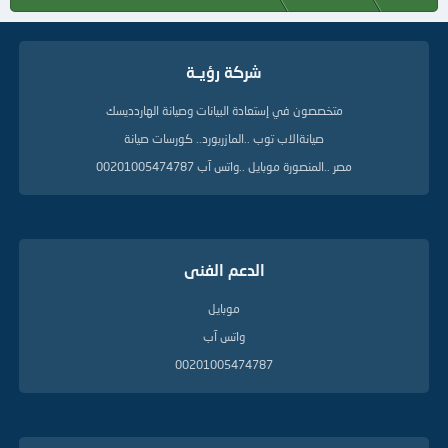
شركة رؤيــة
متخصصون في إستعادة البيانات وصيانة الهاردديسك
صيانةالاب توب ..المازربورد.. كورسات صيانة
مصر ..المنصورة موبايل ..واتس آب 00201005474787
الدعم الفنى
موبايل
واتس آب
00201005474787