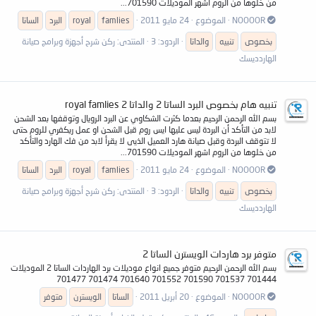
من خلوها من الروم اشهر الموديلات 701590...
NOOOOR
الموضوع
24 مايو 2011
famlies
royal
البرد
الساتا
بخصوص
تنبيه
والداتا
الردود: 3
المنتدى:
ركن شرح أجهزة وبرامج صيانة
الهاردديسك
تنبيه هام بخصوص البرد الساتا 2 والداتا 2 royal famlies
بسم الله الرحمن الرحيم بعدما كثرت الشكاوي عن البرد الرويال وتوقفها بعد الشحن
لابد من التأكد أن البردة ليس عليها ايس روم قبل الشحن او عمل ريكفري للروم حتى
لا تتوقف البردة وقبل صيانة هارد العميل الذيى لا يقرأ لابد من فك الهارد والتأكد
من خلوها من الروم اشهر الموديلات 701590...
NOOOOR
الموضوع
24 مايو 2011
famlies
royal
البرد
الساتا
بخصوص
تنبيه
والداتا
الردود: 3
المنتدى:
ركن شرح أجهزة وبرامج صيانة
الهاردديسك
متوفر برد هاردات الويسترن الساتا 2
بسم الله الرحمن الرحيم متوفر جميع انواع موديلات برد الهاردات الساتا 2 الموديلات
701444 701537 701590 701552 701640 701474 701477
NOOOOR
الموضوع
20 أبريل 2011
الساتا
الويسترن
متوفر