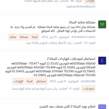
هاردات
الردود: 46
المنتدى:
ركن قطع الغيار وأجهزة الصيانة
Laptop,MotherBoard,H
مشكلة منافذ الساتا
M
مشكلة بمازر msi حيث ان جميع منافذ الساتا معطلة . تم الشحن ولا جديد. ما
الاحتمالات التى تؤدى لهذا العطل . الله الموفق
mohamed el ashry
الموضوع
6 أبريل 2011
الساتا
مشكلة
منافذ
الردود: 10
المنتدى:
ركن الأعطال وطلبات البيوس والداتا شيت
استكمال لموديلات الهاردات الساتا 2
E
wd3200aajs-00yfa0 الفرم وير 12.01c02 البوره 701477 wd3200aajs-
00rya0 الفرم وير 01.01b01 البوره 701444 wd3200aajs-65m0a0 الفرم وير
01.03e01 البورده 701590 wd3200aajs-07m0a0 الفرم وير 01.03e01 البوره
701590 wd3200aajs-00yzca0 الفرم وير 01.03b01...
emadshalbi
الموضوع
6 مارس 2011
استكمال
الساتا
الهاردات
لموديلات
الردود: 0
المنتدى:
ركن شرح أجهزة وبرامج صيانة الهاردديسك
اصلاح بورد الساتا 2 التى فصلت بعد الشحن
ت