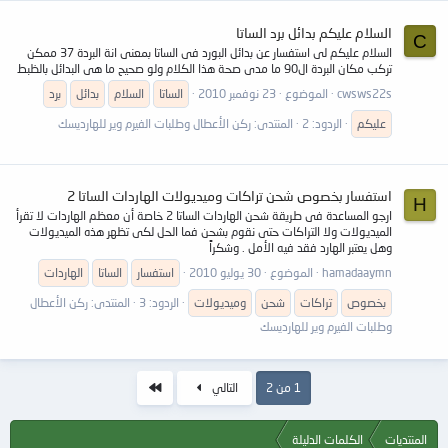
السلام عليكم بدائل برد الساتا
C
السلام عليكم لى استفسار عن بدائل البورد فى الساتا بمعنى انة البردة 37 ممكن
تركب مكان البردة ال90 ما مدى صحة هذا الكلام ولو صحيح ما هى البدائل بالظبط
cwsws22s
الموضوع
23 نوفمبر 2010
الساتا
السلام
بدائل
برد
عليكم
الردود: 2
المنتدى:
ركن الأعطال وطلبات الفيرم وير للهارديسك
استفسار بخصوص شحن تراكات وميديولات الهاردات الساتا 2
H
ارجو المساعدة فى طريقة شحن الهاردات الساتا 2 خاصة أن معظم الهاردات لا تقرأ
الميديولات ولا التراكات حتى نقوم بشحن فما الحل لكى تظهر هذه الميديولات
وهل يعتبر الهارد فقد فيه الأمل . وشكراً
hamadaaymn
الموضوع
30 يوليو 2010
استفسار
الساتا
الهاردات
بخصوص
تراكات
شحن
وميديولات
الردود: 3
المنتدى:
ركن الأعطال
وطلبات الفيرم وير للهارديسك
الاخير
1 من 2
التالي
المنتديات
الكلمات الدليلة