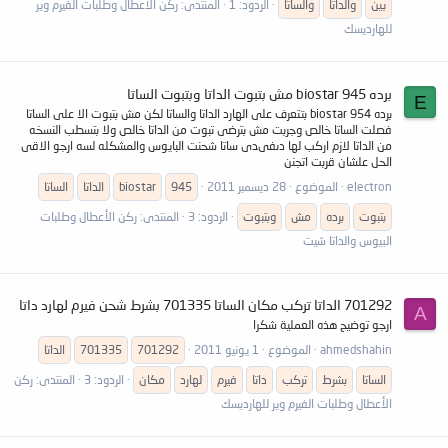
بين
والداتا
والساتا
الردود: 1
المنتدى:
ركن الأعطال وطلبات الفيرم وير
للهارديسك
برده biostar 945 مش بتبوت الداتا وبتبوت الساتا
E
برده 954 biostar بتتعرف على الهارد الداتا والساتا لكن مش بتبوت الا على الساتا
فصلت الساتا خالص وجربت مش بترضى تبوت من الداتا خالص ولا بتسطب النسخه
من الداتا لازم اركب لها دىفىدى ساتا شحنت البايوس والمشكله لسه ارجو الاقى
الحل علشان قربت اتجنن
electron
الموضوع
28 ديسمبر 2011
945
biostar
الداتا
الساتا
بتبوت
برده
مش
وبتبوت
الردود: 3
المنتدى:
ركن الأعطال وطلبات
البيوس والداتا شيت
701292 الداتا تركب مكان الساتا 701335 بشرط شحن فيرم لهارد داتا
A
ارجو توضيح هذه العملية شكرا
ahmedshahin
الموضوع
1 يونيو 2011
701292
701335
الداتا
الساتا
بشرط
تركب
داتا
فيرم
لهارد
مكان
الردود: 3
المنتدى:
ركن
الأعطال وطلبات الفيرم وير للهارديسك